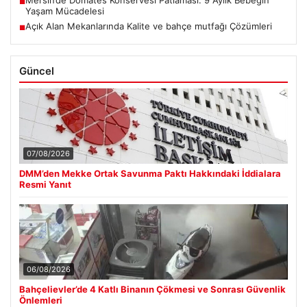
Mersin’de Domates Konservesi Patlaması: 9 Aylık Bebeğin
■
Yaşam Mücadelesi
Açık Alan Mekanlarında Kalite ve bahçe mutfağı Çözümleri
■
Güncel
07/08/2026
DMM’den Mekke Ortak Savunma Paktı Hakkındaki İddialara
Resmi Yanıt
06/08/2026
Bahçelievler’de 4 Katlı Binanın Çökmesi ve Sonrası Güvenlik
Önlemleri