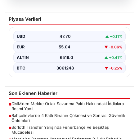
06.08.2026
Bahçelievler’de 4 Katlı Binanın Çökmesi
Piyasa Verileri
ve Sonrası Güvenlik Önlemleri
Bahçelievler ilçesinde, gece saatlerinde yaşanan olay,
bölge sakinleri ve yetkilileri korkutan anlara sahne oldu.
USD
47.70
▲ +0.11%
…
EUR
55.04
▼ -0.06%
ALTIN
6519.0
▲ +0.41%
BTC
3061248
▼ -0.25%
Son Eklenen Haberler
DMM’den Mekke Ortak Savunma Paktı Hakkındaki İddialara
■
Resmi Yanıt
Bahçelievler’de 4 Katlı Binanın Çökmesi ve Sonrası Güvenlik
■
Önlemleri
Sörloth Transfer Yarışında Fenerbahçe ve Beşiktaş
■
Mücadelesi