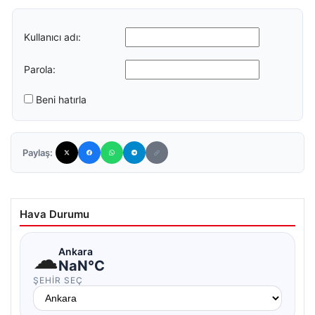
Kullanıcı adı:
Parola:
Beni hatırla
Paylaş:
Hava Durumu
☁
Ankara
NaN°C
ŞEHIR SEÇ