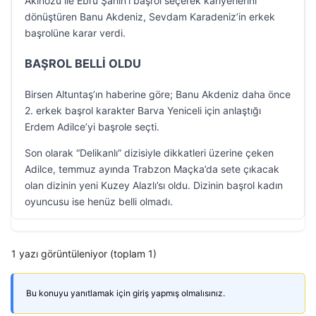
Akınözü ile Ebru Şahin’i başrol seçerek kariyerlerini
dönüştüren Banu Akdeniz, Sevdam Karadeniz’in erkek
başrolüne karar verdi.
BAŞROL BELLİ OLDU
Birsen Altuntaş’ın haberine göre; Banu Akdeniz daha önce
2. erkek başrol karakter Barva Yeniceli için anlaştığı
Erdem Adilce’yi başrole seçti.
Son olarak “Delikanlı” dizisiyle dikkatleri üzerine çeken
Adilce, temmuz ayında Trabzon Maçka’da sete çıkacak
olan dizinin yeni Kuzey Alazlı’sı oldu. Dizinin başrol kadın
oyuncusu ise henüz belli olmadı.
1 yazı görüntüleniyor (toplam 1)
Bu konuyu yanıtlamak için giriş yapmış olmalısınız.