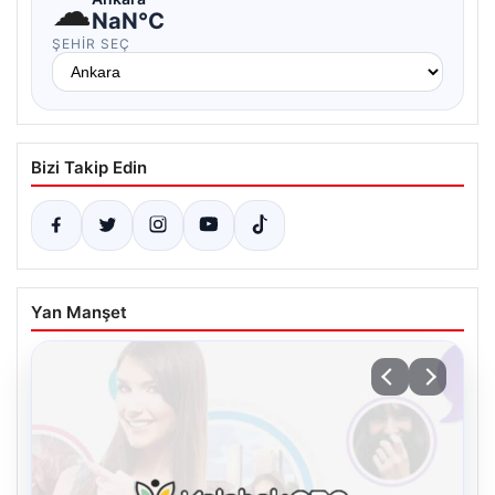
☁
NaN°C
ŞEHIR SEÇ
Bizi Takip Edin
Yan Manşet