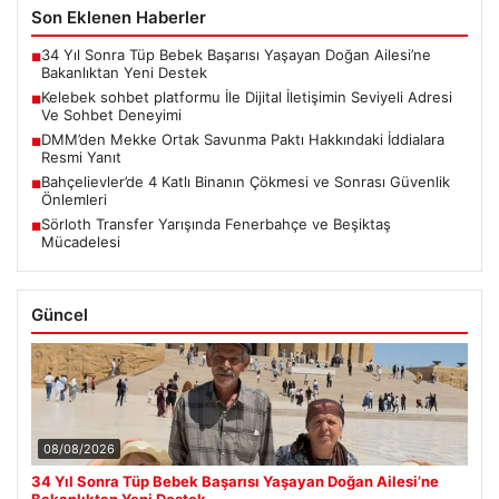
Son Eklenen Haberler
34 Yıl Sonra Tüp Bebek Başarısı Yaşayan Doğan Ailesi’ne
■
Bakanlıktan Yeni Destek
Kelebek sohbet platformu İle Dijital İletişimin Seviyeli Adresi
■
Ve Sohbet Deneyimi
DMM’den Mekke Ortak Savunma Paktı Hakkındaki İddialara
■
Resmi Yanıt
Bahçelievler’de 4 Katlı Binanın Çökmesi ve Sonrası Güvenlik
■
Önlemleri
Sörloth Transfer Yarışında Fenerbahçe ve Beşiktaş
■
Mücadelesi
Güncel
08/08/2026
34 Yıl Sonra Tüp Bebek Başarısı Yaşayan Doğan Ailesi’ne
Bakanlıktan Yeni Destek