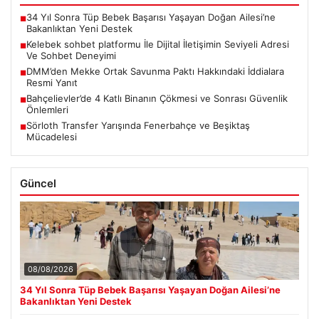
34 Yıl Sonra Tüp Bebek Başarısı Yaşayan Doğan Ailesi’ne
■
Bakanlıktan Yeni Destek
Kelebek sohbet platformu İle Dijital İletişimin Seviyeli Adresi
■
Ve Sohbet Deneyimi
DMM’den Mekke Ortak Savunma Paktı Hakkındaki İddialara
■
Resmi Yanıt
Bahçelievler’de 4 Katlı Binanın Çökmesi ve Sonrası Güvenlik
■
Önlemleri
Sörloth Transfer Yarışında Fenerbahçe ve Beşiktaş
■
Mücadelesi
Güncel
08/08/2026
34 Yıl Sonra Tüp Bebek Başarısı Yaşayan Doğan Ailesi’ne
Bakanlıktan Yeni Destek