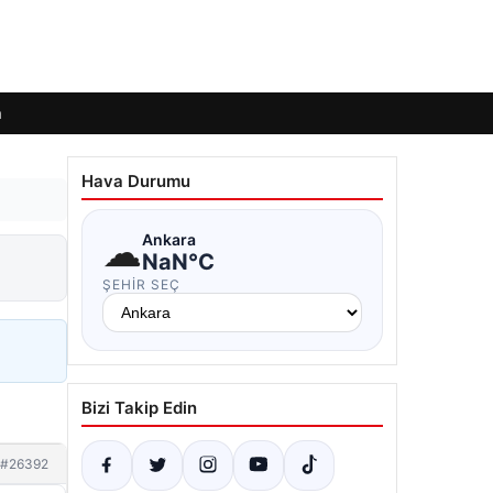
m
Hava Durumu
☁
Ankara
NaN°C
ŞEHIR SEÇ
Bizi Takip Edin
#26392