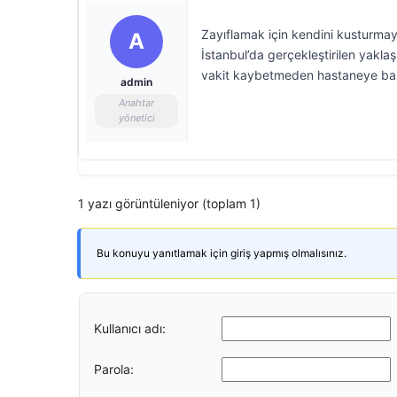
Zayıflamak için kendini kusturmaya
A
İstanbul’da gerçekleştirilen yakl
vakit kaybetmeden hastaneye başv
admin
Anahtar
yönetici
1 yazı görüntüleniyor (toplam 1)
Bu konuyu yanıtlamak için giriş yapmış olmalısınız.
Kullanıcı adı:
Parola: