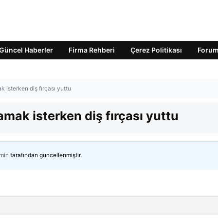
Güncel Haberler
Firma Rehberi
Çerez Politikası
Foru
 isterken diş fırçası yuttu
amak isterken diş fırçası yuttu
min
tarafından güncellenmiştir.