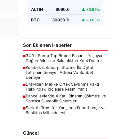
bir şekilde iletişim kurması ciddi bir
değer barındırmaktadır. Halen pek…
ALTIN
6660.6
▲ +2.59%
BTC
3092819
▲ +0.05%
Son Eklenen Haberler
34 Yıl Sonra Tüp Bebek Başarısı Yaşayan
■
Doğan Ailesi’ne Bakanlıktan Yeni Destek
Kelebek sohbet platformu İle Dijital
■
İletişimin Seviyeli Adresi Ve Sohbet
Deneyimi
DMM’den Mekke Ortak Savunma Paktı
■
Hakkındaki İddialara Resmi Yanıt
Bahçelievler’de 4 Katlı Binanın Çökmesi ve
■
Sonrası Güvenlik Önlemleri
Sörloth Transfer Yarışında Fenerbahçe ve
■
Beşiktaş Mücadelesi
Güncel