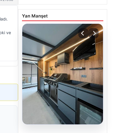
Yan Manşet
adı.
pki ve
04.08.2026