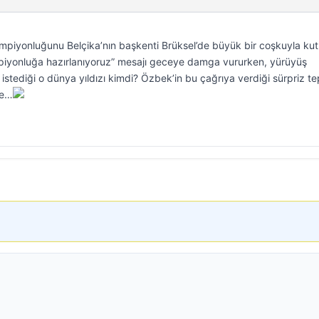
ampiyonluğunu Belçika’nın başkenti Brüksel’de büyük bir coşkuyla kutl
piyonluğa hazırlanıyoruz” mesajı geceye damga vururken, yürüyüş
i istediği o dünya yıldızı kimdi? Özbek’in bu çağrıya verdiği sürpriz te
de…