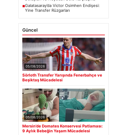
Galatasaray’da Victor Osimhen Endişesi:
■
Yine Transfer Rüzgarları
Güncel
05/08/2026
Sörloth Transfer Yarışında Fenerbahçe ve
Beşiktaş Mücadelesi
05/08/2026
Mersin’de Domates Konservesi Patlaması:
9 Aylık Bebeğin Yaşam Mücadelesi