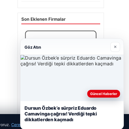
Son Eklenen Firmalar
×
Göz Atın
Güncel Haberler
Dursun Özbek’e sürpriz Eduardo
Bulkoon Toptan Ayakkabı
Camavinga çağrısı! Verdiği tepki
03/05/2026
dikkatlerden kaçmadı
ıyoruz.
Çerez Politikamız
Reddet
Kabul Et