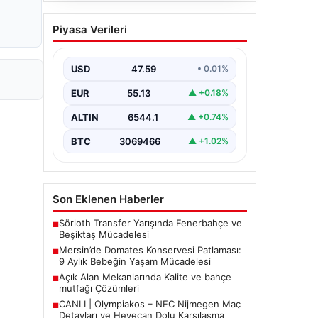
Açık Alan Mekanlarında
Piyasa Verileri
Kalite ve bahçe mutfağı
Çözümleri
USD
47.59
• 0.01%
Günümüz dünyasında açık hava
dinlenme alanları, evlerin en önemli
EUR
55.13
▲ +0.18%
alanlarından biri haline gelmiştir.
Yeşille…
ALTIN
6544.1
▲ +0.74%
BTC
3069466
▲ +1.02%
Son Eklenen Haberler
Sörloth Transfer Yarışında Fenerbahçe ve
■
Beşiktaş Mücadelesi
Mersin’de Domates Konservesi Patlaması:
■
9 Aylık Bebeğin Yaşam Mücadelesi
Açık Alan Mekanlarında Kalite ve bahçe
■
mutfağı Çözümleri
CANLI | Olympiakos – NEC Nijmegen Maç
■
Detayları ve Heyecan Dolu Karşılaşma