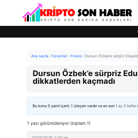
Ana sayfa
›
Forumlar
›
Finans
›
Dursun Özbek’e sürpriz Eduard
Dursun Özbek’e sürpriz Edu
dikkatlerden kaçmadı
Bu konu 0 yanıt içerir, 1 izleyen vardır ve en son
1 ay 3 hafta
1 yazı görüntüleniyor (toplam 1)
14/06/2026: 2:35 am