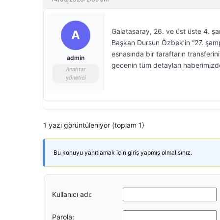
Galatasaray, 26. ve üst üste 4. ş
A
Başkan Dursun Özbek’in “27. şam
esnasında bir taraftarın transferin
admin
gecenin tüm detayları haberimiz
Anahtar
yönetici
1 yazı görüntüleniyor (toplam 1)
Bu konuyu yanıtlamak için giriş yapmış olmalısınız.
Kullanıcı adı:
Parola: