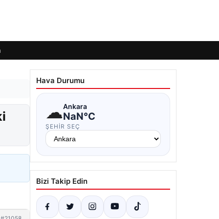
m
Hava Durumu
☁
Ankara
i
NaN°C
ŞEHIR SEÇ
Bizi Takip Edin
#21058