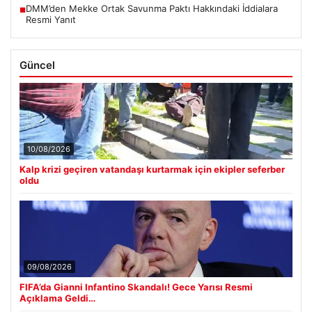
DMM’den Mekke Ortak Savunma Paktı Hakkındaki İddialara
■
Resmi Yanıt
Güncel
10/08/2026
Kalp krizi geçiren vatandaşı kurtarmak için ekipler seferber
oldu
09/08/2026
FIFA’da Gianni Infantino Skandalı! Gece Yarısı Resmi
Açıklama Geldi…