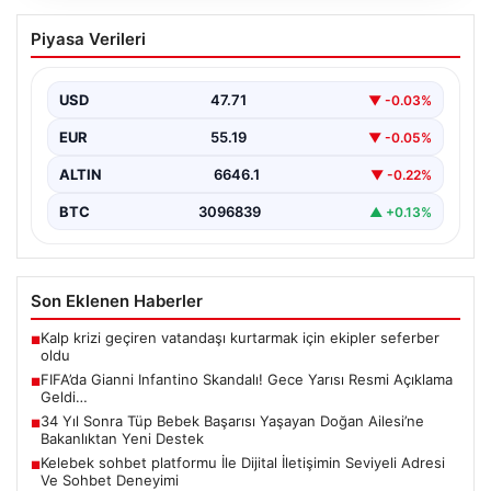
FIFA’da Gianni Infantino Skandalı! Gece
Piyasa Verileri
Yarısı Resmi Açıklama Geldi…
Uluslararası futbol otoritelerinden gelen son dakika
haberleri, FIFA Başkanı Gianni Infantino’nun
USD
47.71
▼ -0.03%
gündemdeki konumu ve…
EUR
55.19
▼ -0.05%
ALTIN
6646.1
▼ -0.22%
BTC
3096839
▲ +0.13%
Son Eklenen Haberler
Kalp krizi geçiren vatandaşı kurtarmak için ekipler seferber
■
oldu
FIFA’da Gianni Infantino Skandalı! Gece Yarısı Resmi Açıklama
■
Geldi…
34 Yıl Sonra Tüp Bebek Başarısı Yaşayan Doğan Ailesi’ne
■
Bakanlıktan Yeni Destek
Kelebek sohbet platformu İle Dijital İletişimin Seviyeli Adresi
■
Ve Sohbet Deneyimi