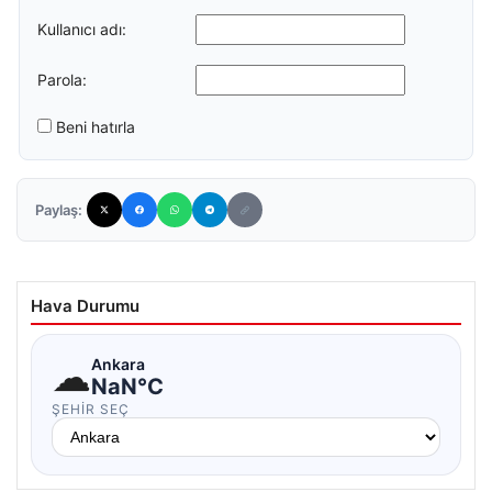
Kullanıcı adı:
Parola:
Beni hatırla
Paylaş:
Hava Durumu
☁
Ankara
NaN°C
ŞEHIR SEÇ