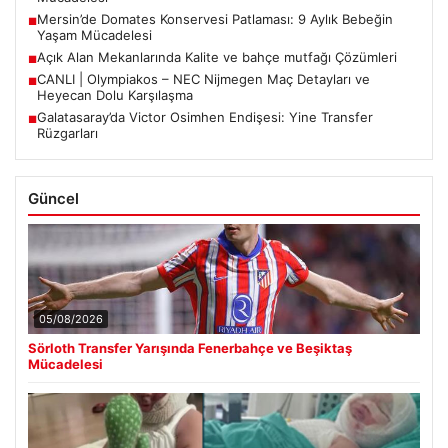
Mersin’de Domates Konservesi Patlaması: 9 Aylık Bebeğin
■
Yaşam Mücadelesi
Açık Alan Mekanlarında Kalite ve bahçe mutfağı Çözümleri
■
CANLI | Olympiakos – NEC Nijmegen Maç Detayları ve
■
Heyecan Dolu Karşılaşma
Galatasaray’da Victor Osimhen Endişesi: Yine Transfer
■
Rüzgarları
Güncel
05/08/2026
Sörloth Transfer Yarışında Fenerbahçe ve Beşiktaş
Mücadelesi