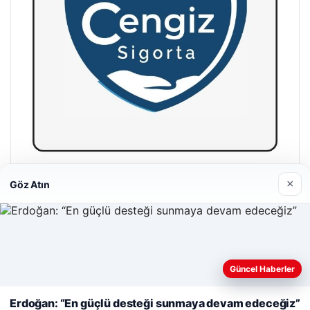
Cengiz Sigorta
×
Göz Atın
23/06/2026
Web sitemizi nasıl kullandığınızı daha iyi anlayabilmek,
deneyiminizi kişiselleştirmek ve geliştirmek amacıyla çerezler
Güncel Haberler
kullanıyoruz.
Çerez Politikamız
Erdoğan: “En güçlü desteği sunmaya devam edeceğiz”
Reddet
Kabul Et
© 2026 Kripto Para Haberleri