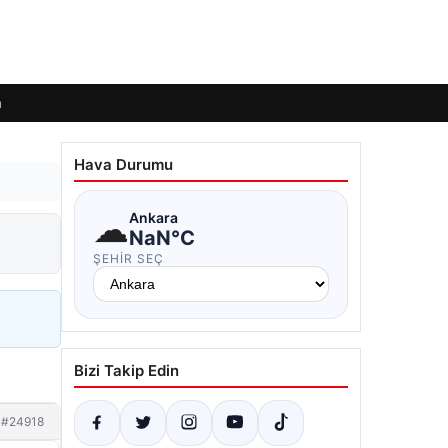
m
Hava Durumu
☁
Ankara
NaN°C
ŞEHIR SEÇ
Bizi Takip Edin
#24918