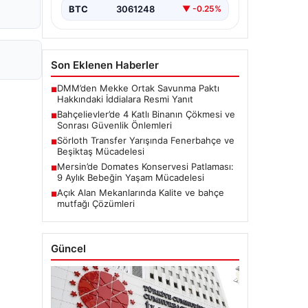
BTC
3061248
▼ -0.25%
Son Eklenen Haberler
DMM’den Mekke Ortak Savunma Paktı
■
Hakkındaki İddialara Resmi Yanıt
Bahçelievler’de 4 Katlı Binanın Çökmesi ve
■
Sonrası Güvenlik Önlemleri
Sörloth Transfer Yarışında Fenerbahçe ve
■
Beşiktaş Mücadelesi
Mersin’de Domates Konservesi Patlaması:
■
9 Aylık Bebeğin Yaşam Mücadelesi
Açık Alan Mekanlarında Kalite ve bahçe
■
mutfağı Çözümleri
Güncel