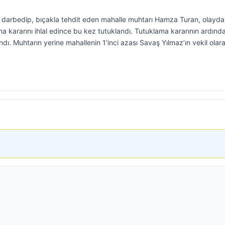
ni darbedip, bıçakla tehdit eden mahalle muhtarı Hamza Turan, olayd
a kararını ihlal edince bu kez tutuklandı. Tutuklama kararının ardınd
ndı. Muhtarın yerine mahallenin 1’inci azası Savaş Yılmaz’ın vekil olar