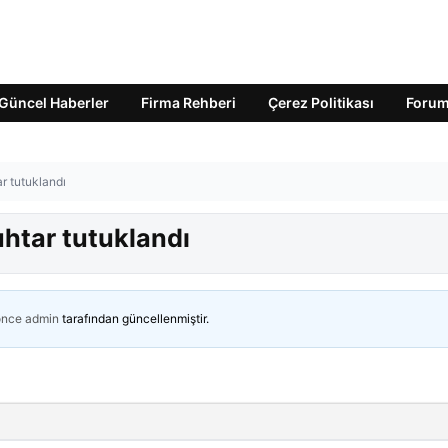
Güncel Haberler
Firma Rehberi
Çerez Politikası
Foru
r tutuklandı
uhtar tutuklandı
önce
admin
tarafından güncellenmiştir.