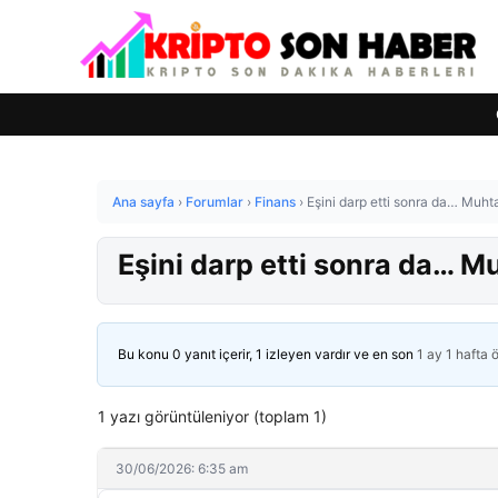
Ana sayfa
›
Forumlar
›
Finans
›
Eşini darp etti sonra da… Muhta
Eşini darp etti sonra da… M
Bu konu 0 yanıt içerir, 1 izleyen vardır ve en son
1 ay 1 hafta 
1 yazı görüntüleniyor (toplam 1)
30/06/2026: 6:35 am