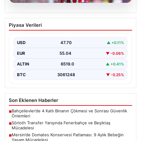
05.08.2026
Sörloth Transfer Yarışında Fenerbahçe
Piyasa Verileri
ve Beşiktaş Mücadelesi
Türkiye'de transfer dönemi yoğun bir rekabet ortamına
sahne olurken, Süper Lig’in iki büyük devi,…
USD
47.70
▲ +0.11%
EUR
55.04
▼ -0.06%
ALTIN
6519.0
▲ +0.41%
BTC
3061248
▼ -0.25%
Son Eklenen Haberler
Bahçelievler’de 4 Katlı Binanın Çökmesi ve Sonrası Güvenlik
■
Önlemleri
Sörloth Transfer Yarışında Fenerbahçe ve Beşiktaş
■
Mücadelesi
Mersin’de Domates Konservesi Patlaması: 9 Aylık Bebeğin
■
Yaşam Mücadelesi