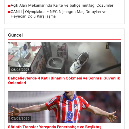
Açık Alan Mekanlarında Kalite ve bahçe mutfağı Çözümleri
■
CANLI | Olympiakos – NEC Nijmegen Maç Detayları ve
■
Heyecan Dolu Karşılaşma
Güncel
06/08/2026
Bahçelievler’de 4 Katlı Binanın Çökmesi ve Sonrası Güvenlik
Önlemleri
05/08/2026
Sörloth Transfer Yarışında Fenerbahçe ve Beşiktaş