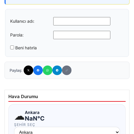
Kullanıcı adı:
Parola:
Beni hatırla
Paylaş:
Hava Durumu
☁
Ankara
NaN°C
ŞEHIR SEÇ