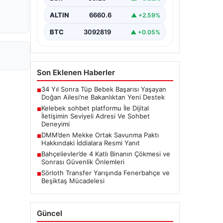
bir şekilde iletişim kurması ciddi bir
değer barındırmaktadır. Halen pek…
ALTIN
6660.6
▲ +2.59%
BTC
3092819
▲ +0.05%
Son Eklenen Haberler
34 Yıl Sonra Tüp Bebek Başarısı Yaşayan
■
Doğan Ailesi’ne Bakanlıktan Yeni Destek
Kelebek sohbet platformu İle Dijital
■
İletişimin Seviyeli Adresi Ve Sohbet
Deneyimi
DMM’den Mekke Ortak Savunma Paktı
■
Hakkındaki İddialara Resmi Yanıt
Bahçelievler’de 4 Katlı Binanın Çökmesi ve
■
Sonrası Güvenlik Önlemleri
Sörloth Transfer Yarışında Fenerbahçe ve
■
Beşiktaş Mücadelesi
Güncel