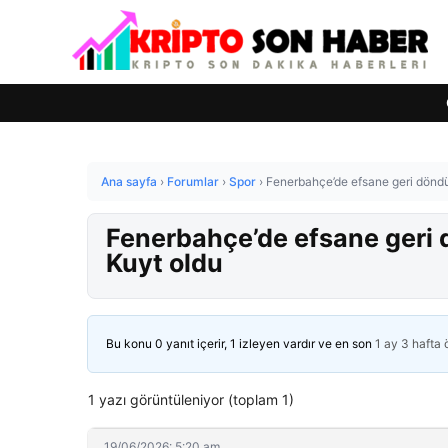
Ana sayfa
›
Forumlar
›
Spor
›
Fenerbahçe’de efsane geri döndü!
Fenerbahçe’de efsane geri d
Kuyt oldu
Bu konu 0 yanıt içerir, 1 izleyen vardır ve en son
1 ay 3 hafta
1 yazı görüntüleniyor (toplam 1)
19/06/2026: 5:20 am