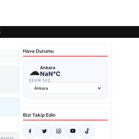
m
Hava Durumu
☁
Ankara
NaN°C
ŞEHIR SEÇ
Bizi Takip Edin
#22174