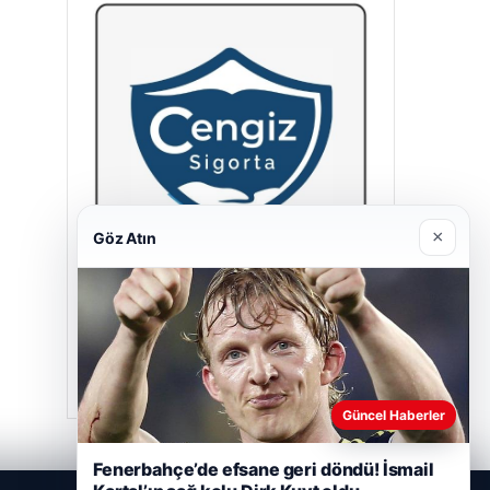
×
Göz Atın
Hastaş Beton
26/05/2026
Güncel Haberler
Fenerbahçe’de efsane geri döndü! İsmail