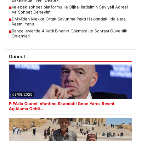
Bakanlıktan Yeni Destek
Kelebek sohbet platformu İle Dijital İletişimin Seviyeli Adresi
■
Ve Sohbet Deneyimi
DMM’den Mekke Ortak Savunma Paktı Hakkındaki İddialara
■
Resmi Yanıt
Bahçelievler’de 4 Katlı Binanın Çökmesi ve Sonrası Güvenlik
■
Önlemleri
Güncel
09/08/2026
FIFA’da Gianni Infantino Skandalı! Gece Yarısı Resmi
Açıklama Geldi…