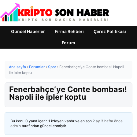
Güncel Haberler
Firma Rehberi
Çerez Politikası
Forum
Ana sayfa
›
Forumlar
›
Spor
›
Fenerbahçe’ye Conte bombası! Napoli
ile ipler koptu
Fenerbahçe’ye Conte bombası!
Napoli ile ipler koptu
Bu konu 0 yanıt içerir, 1 izleyen vardır ve en son
2 ay 3 hafta önce
admin
tarafından güncellenmiştir.