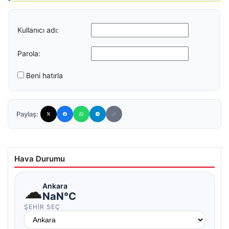
Kullanıcı adı:
Parola:
Beni hatırla
Paylaş:
Hava Durumu
☁
Ankara
NaN°C
ŞEHIR SEÇ