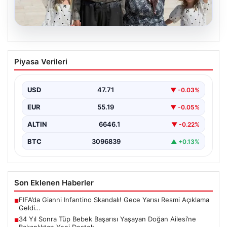
08.08.2026
34 Yıl Sonra Tüp Bebek Başarısı
Piyasa Verileri
Yaşayan Doğan Ailesi’ne Bakanlıktan
Yeni Destek
USD
47.71
▼ -0.03%
Uzun yıllardır çocuk özlemi çeken Adıyamanlı Doğan
ailesi, evliliklerinin 34. yılında tüp bebek yöntemiyle…
EUR
55.19
▼ -0.05%
ALTIN
6646.1
▼ -0.22%
BTC
3096839
▲ +0.13%
Son Eklenen Haberler
FIFA’da Gianni Infantino Skandalı! Gece Yarısı Resmi Açıklama
■
Geldi…
34 Yıl Sonra Tüp Bebek Başarısı Yaşayan Doğan Ailesi’ne
■