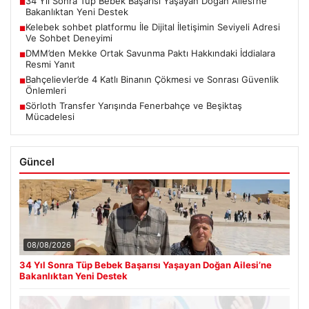
34 Yıl Sonra Tüp Bebek Başarısı Yaşayan Doğan Ailesi’ne
■
Bakanlıktan Yeni Destek
Kelebek sohbet platformu İle Dijital İletişimin Seviyeli Adresi
■
Ve Sohbet Deneyimi
DMM’den Mekke Ortak Savunma Paktı Hakkındaki İddialara
■
Resmi Yanıt
Bahçelievler’de 4 Katlı Binanın Çökmesi ve Sonrası Güvenlik
■
Önlemleri
Sörloth Transfer Yarışında Fenerbahçe ve Beşiktaş
■
Mücadelesi
Güncel
08/08/2026
34 Yıl Sonra Tüp Bebek Başarısı Yaşayan Doğan Ailesi’ne
Bakanlıktan Yeni Destek