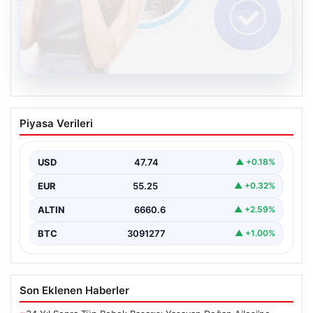
08.08.2026
Kelebek sohbet platformu İle Dijital
Piyasa Verileri
İletişimin Seviyeli Adresi Ve Sohbet
Deneyimi
USD
47.74
▲ +0.18%
Dijital ortamında insanların seviyeli bir şekilde iletişim
kurması ciddi bir değer barındırmaktadır. Halen pek…
EUR
55.25
▲ +0.32%
ALTIN
6660.6
▲ +2.59%
BTC
3091277
▲ +1.00%
Son Eklenen Haberler