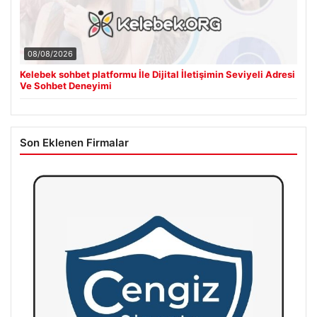
08/08/2026
Kelebek sohbet platformu İle Dijital İletişimin Seviyeli Adresi
Ve Sohbet Deneyimi
Son Eklenen Firmalar