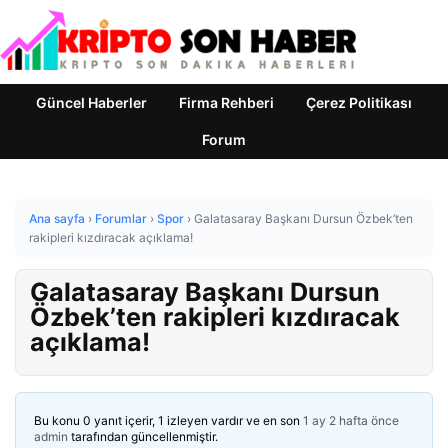
Güncel Haberler
Firma Rehberi
Çerez Politikası
Forum
Ana sayfa
›
Forumlar
›
Spor
›
Galatasaray Başkanı Dursun Özbek’ten
rakipleri kızdıracak açıklama!
Galatasaray Başkanı Dursun
Özbek’ten rakipleri kızdıracak
açıklama!
Bu konu 0 yanıt içerir, 1 izleyen vardır ve en son
1 ay 2 hafta önce
admin
tarafından güncellenmiştir.