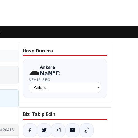
m
Hava Durumu
☁
Ankara
NaN°C
ŞEHIR SEÇ
Bizi Takip Edin
#26416