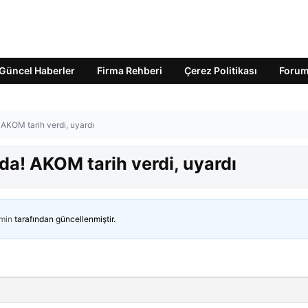
Güncel Haberler
Firma Rehberi
Çerez Politikası
Foru
AKOM tarih verdi, uyardı
da! AKOM tarih verdi, uyardı
min
tarafından güncellenmiştir.