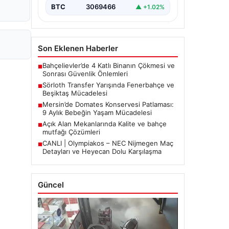
BTC
3069466
▲ +1.02%
Son Eklenen Haberler
Bahçelievler’de 4 Katlı Binanın Çökmesi ve
■
Sonrası Güvenlik Önlemleri
Sörloth Transfer Yarışında Fenerbahçe ve
■
Beşiktaş Mücadelesi
Mersin’de Domates Konservesi Patlaması:
■
9 Aylık Bebeğin Yaşam Mücadelesi
Açık Alan Mekanlarında Kalite ve bahçe
■
mutfağı Çözümleri
CANLI | Olympiakos – NEC Nijmegen Maç
■
Detayları ve Heyecan Dolu Karşılaşma
Güncel