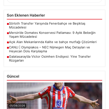
Son Eklenen Haberler
Sörloth Transfer Yarışında Fenerbahçe ve Beşiktaş
■
Mücadelesi
Mersin’de Domates Konservesi Patlaması: 9 Aylık Bebeğin
■
Yaşam Mücadelesi
Açık Alan Mekanlarında Kalite ve bahçe mutfağı Çözümleri
■
CANLI | Olympiakos – NEC Nijmegen Maç Detayları ve
■
Heyecan Dolu Karşılaşma
Galatasaray’da Victor Osimhen Endişesi: Yine Transfer
■
Rüzgarları
Güncel
05/08/2026