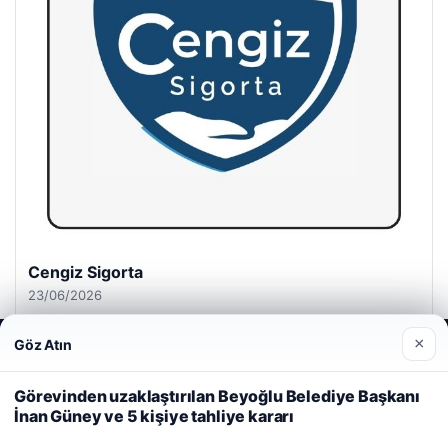
Hastaş Beton
26/05/2026
×
Göz Atın
Web sitemizi nasıl kullandığınızı daha iyi anlayabilmek,
deneyiminizi kişiselleştirmek ve geliştirmek amacıyla çerezler
kullanıyoruz.
Çerez Politikamız
Görevinden uzaklaştırılan Beyoğlu Belediye Başkanı
İnan Güney ve 5 kişiye tahliye kararı
Reddet
Kabul Et