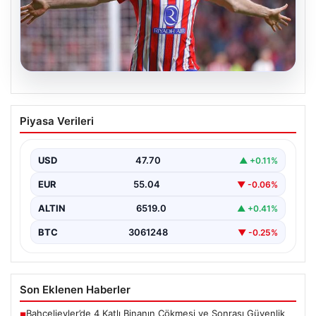
05.08.2026
Sörloth Transfer Yarışında Fenerbahçe
Piyasa Verileri
ve Beşiktaş Mücadelesi
Türkiye'de transfer dönemi yoğun bir rekabet ortamına
sahne olurken, Süper Lig’in iki büyük devi,…
USD
47.70
▲ +0.11%
EUR
55.04
▼ -0.06%
ALTIN
6519.0
▲ +0.41%
BTC
3061248
▼ -0.25%
Son Eklenen Haberler
Bahçelievler’de 4 Katlı Binanın Çökmesi ve Sonrası Güvenlik
■