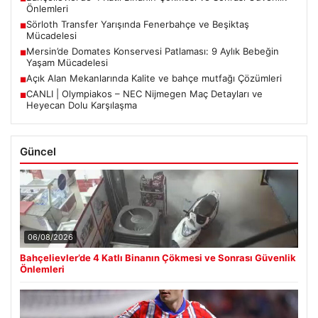
Önlemleri
Sörloth Transfer Yarışında Fenerbahçe ve Beşiktaş
■
Mücadelesi
Mersin’de Domates Konservesi Patlaması: 9 Aylık Bebeğin
■
Yaşam Mücadelesi
Açık Alan Mekanlarında Kalite ve bahçe mutfağı Çözümleri
■
CANLI | Olympiakos – NEC Nijmegen Maç Detayları ve
■
Heyecan Dolu Karşılaşma
Güncel
06/08/2026
Bahçelievler’de 4 Katlı Binanın Çökmesi ve Sonrası Güvenlik
Önlemleri