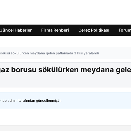
Güncel Haberler
Firma Rehberi
Çerez Politikası
Foru
borusu sökülürken meydana gelen patlamada 3 kişi yaralandı
gaz borusu sökülürken meydana gel
 önce
admin
tarafından güncellenmiştir.