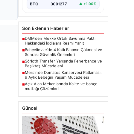
BTC
3091277
▲ +1.00%
Son Eklenen Haberler
DMM’den Mekke Ortak Savunma Paktı
■
Hakkındaki İddialara Resmi Yanıt
Bahçelievler’de 4 Katlı Binanın Çökmesi ve
■
Sonrası Güvenlik Önlemleri
Sörloth Transfer Yarışında Fenerbahçe ve
■
Beşiktaş Mücadelesi
Mersin’de Domates Konservesi Patlaması:
■
9 Aylık Bebeğin Yaşam Mücadelesi
Açık Alan Mekanlarında Kalite ve bahçe
■
mutfağı Çözümleri
Güncel