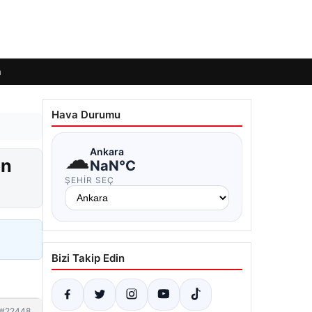
m
Hava Durumu
☁
Ankara
en
NaN°C
ŞEHIR SEÇ
Bizi Takip Edin
#22448