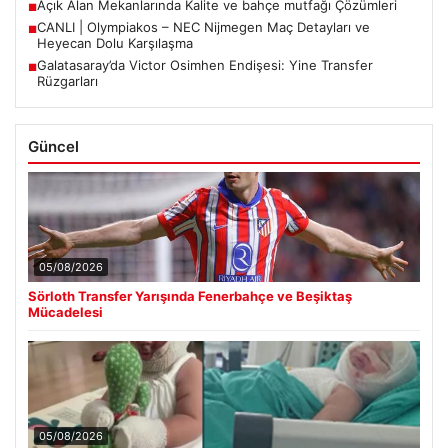
Açık Alan Mekanlarında Kalite ve bahçe mutfağı Çözümleri
■
CANLI | Olympiakos – NEC Nijmegen Maç Detayları ve
■
Heyecan Dolu Karşılaşma
Galatasaray’da Victor Osimhen Endişesi: Yine Transfer
■
Rüzgarları
Güncel
05/08/2026
Sörloth Transfer Yarışında Fenerbahçe ve Beşiktaş
Mücadelesi
05/08/2026