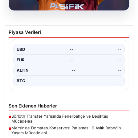
03.08.2026
Galatasaray’da Victor Osimhen
Piyasa Verileri
Endişesi: Yine Transfer Rüzgarları
Galatasaray taraftarlarının büyük sevgisiyle tanınan
Victor Osimhen, Avrupa futbolunun devleri arasındaki
USD
--
--
yerini korumaya devam…
EUR
--
--
ALTIN
--
--
BTC
--
--
Son Eklenen Haberler
Sörloth Transfer Yarışında Fenerbahçe ve Beşiktaş
■
Mücadelesi
Mersin’de Domates Konservesi Patlaması: 9 Aylık Bebeğin
■
Yaşam Mücadelesi