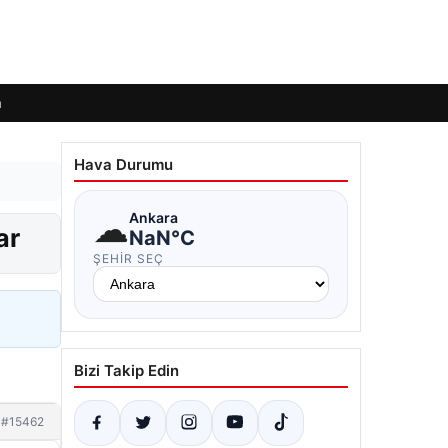
m
Hava Durumu
☁
Ankara
ar
NaN°C
ŞEHIR SEÇ
Bizi Takip Edin
#15462