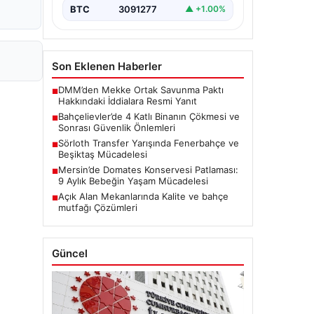
BTC
3091277
▲ +1.00%
Son Eklenen Haberler
DMM’den Mekke Ortak Savunma Paktı
■
Hakkındaki İddialara Resmi Yanıt
Bahçelievler’de 4 Katlı Binanın Çökmesi ve
■
Sonrası Güvenlik Önlemleri
Sörloth Transfer Yarışında Fenerbahçe ve
■
Beşiktaş Mücadelesi
Mersin’de Domates Konservesi Patlaması:
■
9 Aylık Bebeğin Yaşam Mücadelesi
Açık Alan Mekanlarında Kalite ve bahçe
■
mutfağı Çözümleri
Güncel