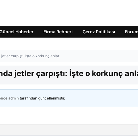
Güncel Haberler
Firma Rehberi
Çerez Politikası
Foru
etler çarpıştı: İşte o korkunç anlar
da jetler çarpıştı: İşte o korkunç anl
 önce
admin
tarafından güncellenmiştir.