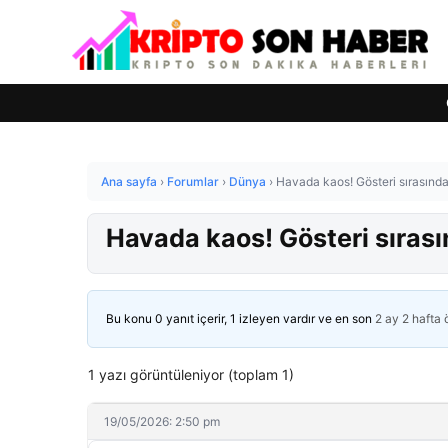
Ana sayfa
›
Forumlar
›
Dünya
›
Havada kaos! Gösteri sırasında j
Havada kaos! Gösteri sırasın
Bu konu 0 yanıt içerir, 1 izleyen vardır ve en son
2 ay 2 hafta
1 yazı görüntüleniyor (toplam 1)
19/05/2026: 2:50 pm