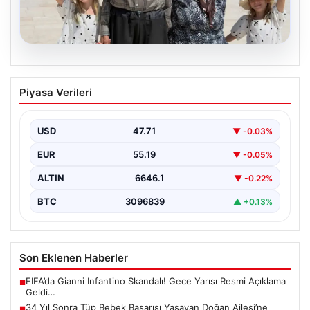
08.08.2026
34 Yıl Sonra Tüp Bebek Başarısı
Piyasa Verileri
Yaşayan Doğan Ailesi’ne Bakanlıktan
Yeni Destek
USD
47.71
▼ -0.03%
Uzun yıllardır çocuk özlemi çeken Adıyamanlı Doğan
ailesi, evliliklerinin 34. yılında tüp bebek yöntemiyle…
EUR
55.19
▼ -0.05%
ALTIN
6646.1
▼ -0.22%
BTC
3096839
▲ +0.13%
Son Eklenen Haberler
FIFA’da Gianni Infantino Skandalı! Gece Yarısı Resmi Açıklama
■
Geldi…
34 Yıl Sonra Tüp Bebek Başarısı Yaşayan Doğan Ailesi’ne
■