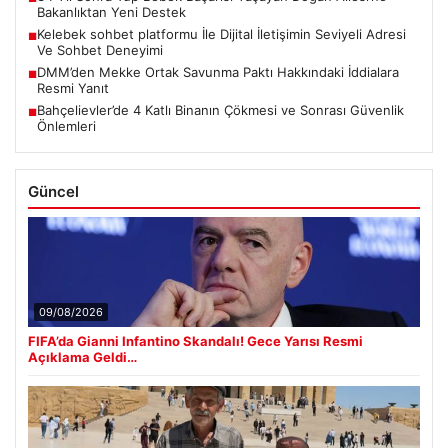
Bakanlıktan Yeni Destek
Kelebek sohbet platformu İle Dijital İletişimin Seviyeli Adresi
■
Ve Sohbet Deneyimi
DMM’den Mekke Ortak Savunma Paktı Hakkındaki İddialara
■
Resmi Yanıt
Bahçelievler’de 4 Katlı Binanın Çökmesi ve Sonrası Güvenlik
■
Önlemleri
Güncel
09/08/2026
FIFA’da Gianni Infantino Skandalı! Gece Yarısı Resmi
Açıklama Geldi…