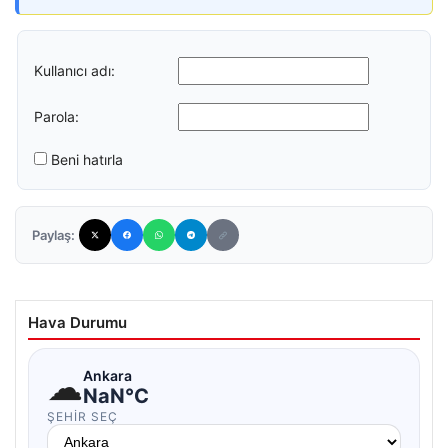
Kullanıcı adı:
Parola:
Beni hatırla
Paylaş:
Hava Durumu
☁
Ankara
NaN°C
ŞEHIR SEÇ