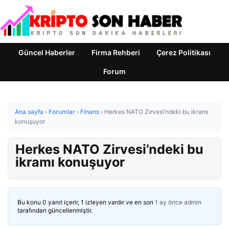
Güncel Haberler
Firma Rehberi
Çerez Politikası
Forum
Ana sayfa
›
Forumlar
›
Finans
›
Herkes NATO Zirvesi’ndeki bu ikramı
konuşuyor
Herkes NATO Zirvesi’ndeki bu
ikramı konuşuyor
Bu konu 0 yanıt içerir, 1 izleyen vardır ve en son
1 ay önce
admin
tarafından güncellenmiştir.