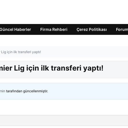
Güncel Haberler
Firma Rehberi
Çerez Politikası
Foru
Lig için ilk transferi yaptı!
ier Lig için ilk transferi yaptı!
min
tarafından güncellenmiştir.