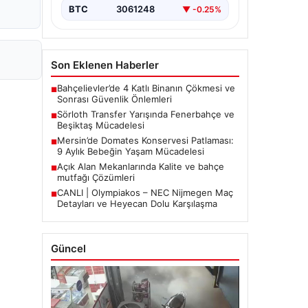
BTC
3061248
▼ -0.25%
Son Eklenen Haberler
Bahçelievler’de 4 Katlı Binanın Çökmesi ve
■
Sonrası Güvenlik Önlemleri
Sörloth Transfer Yarışında Fenerbahçe ve
■
Beşiktaş Mücadelesi
Mersin’de Domates Konservesi Patlaması:
■
9 Aylık Bebeğin Yaşam Mücadelesi
Açık Alan Mekanlarında Kalite ve bahçe
■
mutfağı Çözümleri
CANLI | Olympiakos – NEC Nijmegen Maç
■
Detayları ve Heyecan Dolu Karşılaşma
Güncel