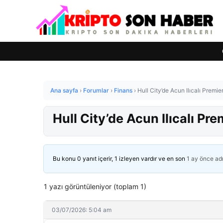
Ana sayfa
›
Forumlar
›
Finans
›
Hull City’de Acun Ilıcalı Premier 
Hull City’de Acun Ilıcalı Prem
Bu konu 0 yanıt içerir, 1 izleyen vardır ve en son
1 ay önce
ad
1 yazı görüntüleniyor (toplam 1)
03/07/2026: 5:04 am