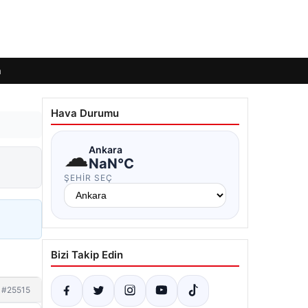
m
Hava Durumu
☁
Ankara
NaN°C
ŞEHIR SEÇ
Bizi Takip Edin
#25515