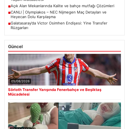
Açık Alan Mekanlarında Kalite ve bahçe mutfağı Çözümleri
■
CANLI | Olympiakos – NEC Nijmegen Maç Detayları ve
■
Heyecan Dolu Karşılaşma
Galatasaray’da Victor Osimhen Endişesi: Yine Transfer
■
Rüzgarları
Güncel
05/08/2026
Sörloth Transfer Yarışında Fenerbahçe ve Beşiktaş
Mücadelesi