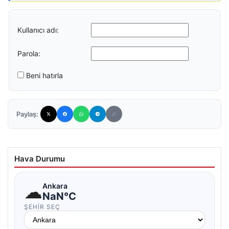
Kullanıcı adı:
Parola:
Beni hatırla
Paylaş:
Hava Durumu
☁
Ankara
NaN°C
ŞEHIR SEÇ