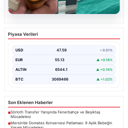
05.08.2026
Mersin’de Domates Konservesi
Piyasa Verileri
Patlaması: 9 Aylık Bebeğin Yaşam
Mücadelesi
USD
47.59
• 0.01%
Mersin'de yaşanan korkutucu bir olay, bir bebeğin
hayatını derinden etkiledi. 19 Eylül 2023 tarihinde…
EUR
55.13
▲ +0.18%
ALTIN
6544.1
▲ +0.74%
BTC
3069466
▲ +1.02%
Son Eklenen Haberler
Sörloth Transfer Yarışında Fenerbahçe ve Beşiktaş
■
Mücadelesi
Mersin’de Domates Konservesi Patlaması: 9 Aylık Bebeğin
■
Yaşam Mücadelesi