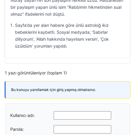
Nuray Sayarı’nın son paylaşımı herkesi üzdü. Hastaneden
bir paylaşım yapan ünlü isim “Rabbimin hikmetinden sual
olmaz” ifadelerini not düştü.
Sayfa’da yer alan habere göre ünlü astroloğ ikiz
bebeklerini kaybetti. Sosyal medyada; ‘Sabırlar
diliyorum’, ‘Allah hakkında hayırlısını versin’, ‘Çok
üzüldüm’ yorumları yapıldı.
1 yazı görüntüleniyor (toplam 1)
Bu konuyu yanıtlamak için giriş yapmış olmalısınız.
Kullanıcı adı:
Parola: