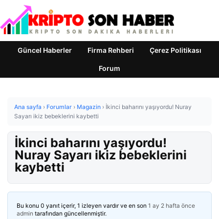
Güncel Haberler
Firma Rehberi
Çerez Politikası
Forum
Ana sayfa
›
Forumlar
›
Magazin
›
İkinci baharını yaşıyordu! Nuray
Sayarı ikiz bebeklerini kaybetti
İkinci baharını yaşıyordu!
Nuray Sayarı ikiz bebeklerini
kaybetti
Bu konu 0 yanıt içerir, 1 izleyen vardır ve en son
1 ay 2 hafta önce
admin
tarafından güncellenmiştir.