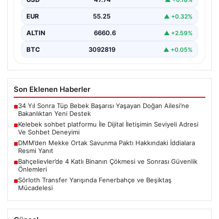
belirtilen Mekke Ortak…
EUR
55.25
▲ +0.32%
ALTIN
6660.6
▲ +2.59%
BTC
3092819
▲ +0.05%
Son Eklenen Haberler
34 Yıl Sonra Tüp Bebek Başarısı Yaşayan Doğan Ailesi’ne
■
Bakanlıktan Yeni Destek
Kelebek sohbet platformu İle Dijital İletişimin Seviyeli Adresi
■
Ve Sohbet Deneyimi
DMM’den Mekke Ortak Savunma Paktı Hakkındaki İddialara
■
Resmi Yanıt
Bahçelievler’de 4 Katlı Binanın Çökmesi ve Sonrası Güvenlik
■
Önlemleri
Sörloth Transfer Yarışında Fenerbahçe ve Beşiktaş
■
Mücadelesi