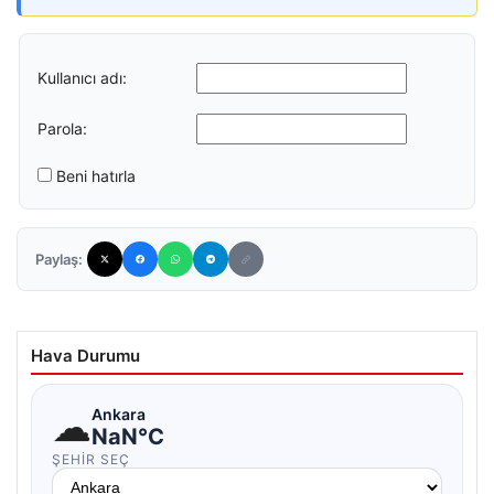
Kullanıcı adı:
Parola:
Beni hatırla
Paylaş:
Hava Durumu
☁
Ankara
NaN°C
ŞEHIR SEÇ