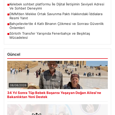
Kelebek sohbet platformu İle Dijital İletişimin Seviyeli Adresi
■
Ve Sohbet Deneyimi
DMM’den Mekke Ortak Savunma Paktı Hakkındaki İddialara
■
Resmi Yanıt
Bahçelievler’de 4 Katlı Binanın Çökmesi ve Sonrası Güvenlik
■
Önlemleri
Sörloth Transfer Yarışında Fenerbahçe ve Beşiktaş
■
Mücadelesi
Güncel
08/08/2026
34 Yıl Sonra Tüp Bebek Başarısı Yaşayan Doğan Ailesi’ne
Bakanlıktan Yeni Destek