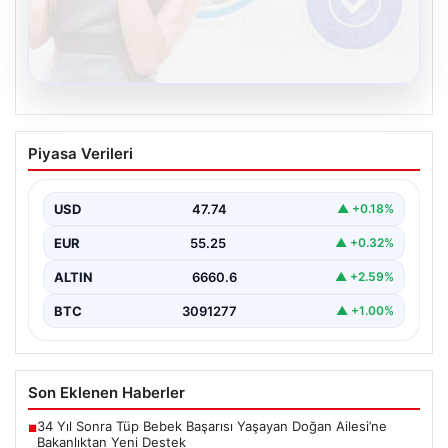
08.08.2026
Kelebek sohbet platformu İle Dijital
Piyasa Verileri
İletişimin Seviyeli Adresi Ve Sohbet
Deneyimi
USD
47.74
▲ +0.18%
Dijital ortamında insanların seviyeli bir şekilde iletişim
kurması ciddi bir değer barındırmaktadır. Halen pek…
EUR
55.25
▲ +0.32%
ALTIN
6660.6
▲ +2.59%
BTC
3091277
▲ +1.00%
Son Eklenen Haberler
34 Yıl Sonra Tüp Bebek Başarısı Yaşayan Doğan Ailesi’ne
■
Bakanlıktan Yeni Destek