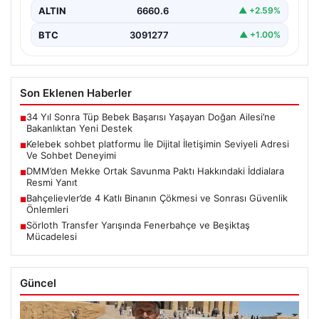
ALTIN
6660.6
▲ +2.59%
BTC
3091277
▲ +1.00%
Son Eklenen Haberler
34 Yıl Sonra Tüp Bebek Başarısı Yaşayan Doğan Ailesi’ne
■
Bakanlıktan Yeni Destek
Kelebek sohbet platformu İle Dijital İletişimin Seviyeli Adresi
■
Ve Sohbet Deneyimi
DMM’den Mekke Ortak Savunma Paktı Hakkındaki İddialara
■
Resmi Yanıt
Bahçelievler’de 4 Katlı Binanın Çökmesi ve Sonrası Güvenlik
■
Önlemleri
Sörloth Transfer Yarışında Fenerbahçe ve Beşiktaş
■
Mücadelesi
Güncel