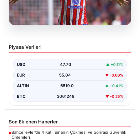
05.08.2026
Sörloth Transfer Yarışında Fenerbahçe
Piyasa Verileri
ve Beşiktaş Mücadelesi
Türkiye'de transfer dönemi yoğun bir rekabet ortamına
sahne olurken, Süper Lig’in iki büyük devi,…
USD
47.70
▲ +0.11%
EUR
55.04
▼ -0.06%
ALTIN
6519.0
▲ +0.41%
BTC
3061248
▼ -0.25%
Son Eklenen Haberler
Bahçelievler’de 4 Katlı Binanın Çökmesi ve Sonrası Güvenlik
■
Önlemleri