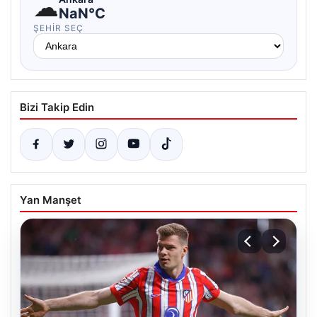
☁
NaN°C
ŞEHIR SEÇ
Bizi Takip Edin
Yan Manşet