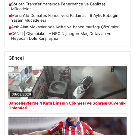
Sörloth Transfer Yarışında Fenerbahçe ve Beşiktaş
■
Mücadelesi
Mersin’de Domates Konservesi Patlaması: 9 Aylık Bebeğin
■
Yaşam Mücadelesi
Açık Alan Mekanlarında Kalite ve bahçe mutfağı Çözümleri
■
CANLI | Olympiakos – NEC Nijmegen Maç Detayları ve
■
Heyecan Dolu Karşılaşma
Güncel
06/08/2026
Bahçelievler’de 4 Katlı Binanın Çökmesi ve Sonrası Güvenlik
Önlemleri