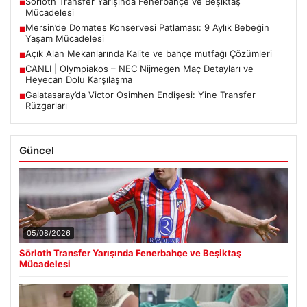
Sörloth Transfer Yarışında Fenerbahçe ve Beşiktaş
■
Mücadelesi
Mersin’de Domates Konservesi Patlaması: 9 Aylık Bebeğin
■
Yaşam Mücadelesi
Açık Alan Mekanlarında Kalite ve bahçe mutfağı Çözümleri
■
CANLI | Olympiakos – NEC Nijmegen Maç Detayları ve
■
Heyecan Dolu Karşılaşma
Galatasaray’da Victor Osimhen Endişesi: Yine Transfer
■
Rüzgarları
Güncel
05/08/2026
Sörloth Transfer Yarışında Fenerbahçe ve Beşiktaş
Mücadelesi