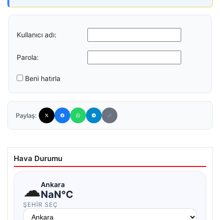
Kullanıcı adı:
Parola:
Beni hatırla
Paylaş:
Hava Durumu
☁
Ankara
NaN°C
ŞEHIR SEÇ