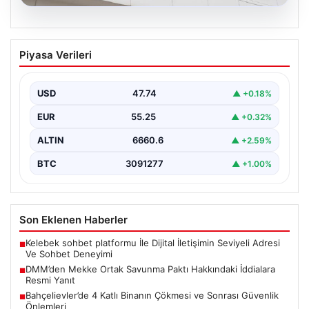
07.08.2026
DMM’den Mekke Ortak Savunma Paktı
Piyasa Verileri
Hakkındaki İddialara Resmi Yanıt
Dezenformasyonla Mücadele Merkezi (DMM), Türkiye,
Suudi Arabistan ve Pakistan arasında imzalandığı
USD
47.74
▲ +0.18%
belirtilen Mekke Ortak…
EUR
55.25
▲ +0.32%
ALTIN
6660.6
▲ +2.59%
BTC
3091277
▲ +1.00%
Son Eklenen Haberler
Kelebek sohbet platformu İle Dijital İletişimin Seviyeli Adresi
■
Ve Sohbet Deneyimi
DMM’den Mekke Ortak Savunma Paktı Hakkındaki İddialara
■
Resmi Yanıt
Bahçelievler’de 4 Katlı Binanın Çökmesi ve Sonrası Güvenlik
■
Önlemleri