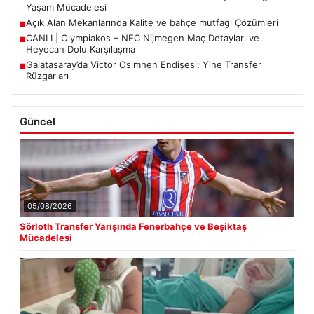
Yaşam Mücadelesi
Açık Alan Mekanlarında Kalite ve bahçe mutfağı Çözümleri
■
CANLI | Olympiakos – NEC Nijmegen Maç Detayları ve
■
Heyecan Dolu Karşılaşma
Galatasaray’da Victor Osimhen Endişesi: Yine Transfer
■
Rüzgarları
Güncel
05/08/2026
Sörloth Transfer Yarışında Fenerbahçe ve Beşiktaş
Mücadelesi