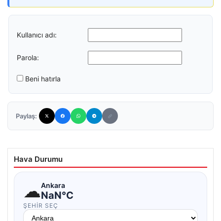
Kullanıcı adı:
Parola:
Beni hatırla
Paylaş:
Hava Durumu
☁
Ankara
NaN°C
ŞEHIR SEÇ