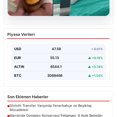
05.08.2026
Mersin’de Domates Konservesi
Piyasa Verileri
Patlaması: 9 Aylık Bebeğin Yaşam
Mücadelesi
USD
47.59
• 0.01%
Mersin'de yaşanan korkutucu bir olay, bir bebeğin
hayatını derinden etkiledi. 19 Eylül 2023 tarihinde…
EUR
55.13
▲ +0.18%
ALTIN
6544.1
▲ +0.74%
BTC
3069466
▲ +1.02%
Son Eklenen Haberler
Sörloth Transfer Yarışında Fenerbahçe ve Beşiktaş
■
Mücadelesi
Mersin’de Domates Konservesi Patlaması: 9 Aylık Bebeğin
■