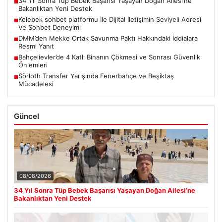
34 Yıl Sonra Tüp Bebek Başarısı Yaşayan Doğan Ailesi’ne
■
Bakanlıktan Yeni Destek
Kelebek sohbet platformu İle Dijital İletişimin Seviyeli Adresi
■
Ve Sohbet Deneyimi
DMM’den Mekke Ortak Savunma Paktı Hakkındaki İddialara
■
Resmi Yanıt
Bahçelievler’de 4 Katlı Binanın Çökmesi ve Sonrası Güvenlik
■
Önlemleri
Sörloth Transfer Yarışında Fenerbahçe ve Beşiktaş
■
Mücadelesi
Güncel
08/08/2026
34 Yıl Sonra Tüp Bebek Başarısı Yaşayan Doğan Ailesi’ne
Bakanlıktan Yeni Destek