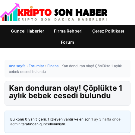
Güncel Haberler
Firma Rehberi
Çerez Politikası
Forum
Ana sayfa
›
Forumlar
›
Finans
›
Kan donduran olay! Çöplükte 1 aylık
bebek cesedi bulundu
Kan donduran olay! Çöplükte 1
aylık bebek cesedi bulundu
Bu konu 0 yanıt içerir, 1 izleyen vardır ve en son
1 ay 3 hafta önce
admin
tarafından güncellenmiştir.