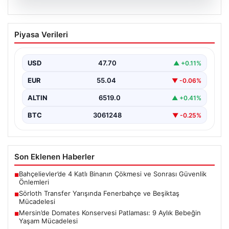
05.08.2026
Sörloth Transfer Yarışında Fenerbahçe
Piyasa Verileri
ve Beşiktaş Mücadelesi
Türkiye'de transfer dönemi yoğun bir rekabet ortamına
sahne olurken, Süper Lig’in iki büyük devi,…
USD
47.70
▲ +0.11%
EUR
55.04
▼ -0.06%
ALTIN
6519.0
▲ +0.41%
BTC
3061248
▼ -0.25%
Son Eklenen Haberler
Bahçelievler’de 4 Katlı Binanın Çökmesi ve Sonrası Güvenlik
■
Önlemleri
Sörloth Transfer Yarışında Fenerbahçe ve Beşiktaş
■
Mücadelesi
Mersin’de Domates Konservesi Patlaması: 9 Aylık Bebeğin
■
Yaşam Mücadelesi