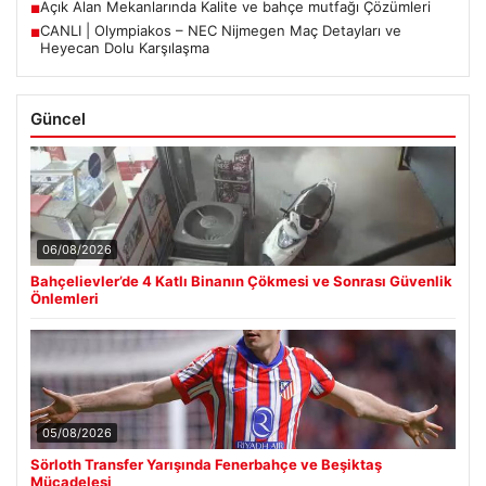
Açık Alan Mekanlarında Kalite ve bahçe mutfağı Çözümleri
■
CANLI | Olympiakos – NEC Nijmegen Maç Detayları ve
■
Heyecan Dolu Karşılaşma
Güncel
06/08/2026
Bahçelievler’de 4 Katlı Binanın Çökmesi ve Sonrası Güvenlik
Önlemleri
05/08/2026
Sörloth Transfer Yarışında Fenerbahçe ve Beşiktaş
Mücadelesi