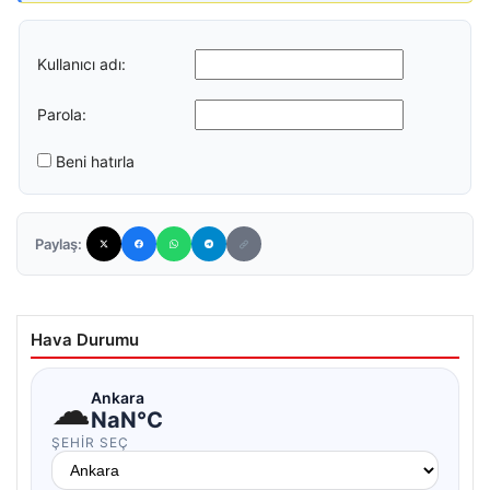
Kullanıcı adı:
Parola:
Beni hatırla
Paylaş:
Hava Durumu
☁
Ankara
NaN°C
ŞEHIR SEÇ