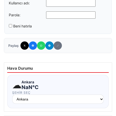
Kullanıcı adı:
Parola:
Beni hatırla
Paylaş:
Hava Durumu
☁
Ankara
NaN°C
ŞEHIR SEÇ