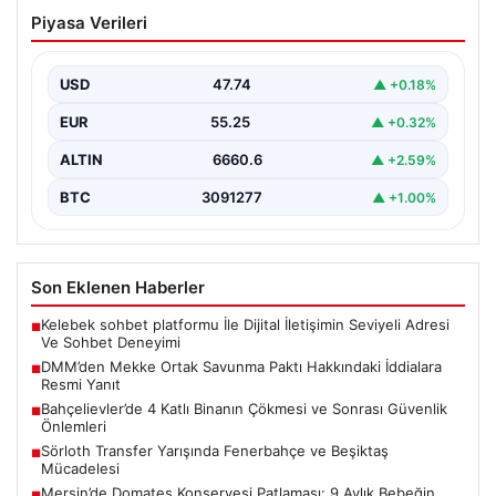
DMM’den Mekke Ortak Savunma Paktı
Piyasa Verileri
Hakkındaki İddialara Resmi Yanıt
Dezenformasyonla Mücadele Merkezi (DMM), Türkiye,
Suudi Arabistan ve Pakistan arasında imzalandığı
USD
47.74
▲ +0.18%
belirtilen Mekke Ortak…
EUR
55.25
▲ +0.32%
ALTIN
6660.6
▲ +2.59%
BTC
3091277
▲ +1.00%
Son Eklenen Haberler
Kelebek sohbet platformu İle Dijital İletişimin Seviyeli Adresi
■
Ve Sohbet Deneyimi
DMM’den Mekke Ortak Savunma Paktı Hakkındaki İddialara
■
Resmi Yanıt
Bahçelievler’de 4 Katlı Binanın Çökmesi ve Sonrası Güvenlik
■
Önlemleri
Sörloth Transfer Yarışında Fenerbahçe ve Beşiktaş
■
Mücadelesi
Mersin’de Domates Konservesi Patlaması: 9 Aylık Bebeğin
■