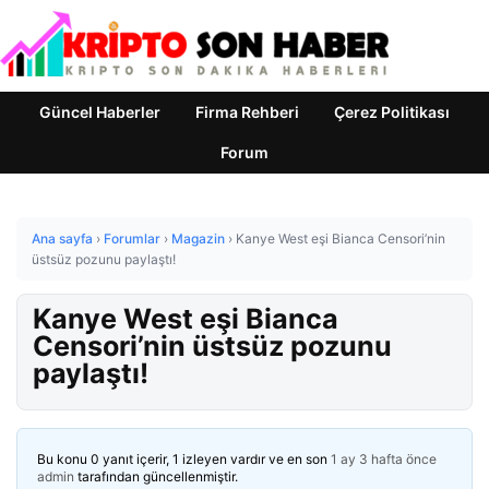
Güncel Haberler
Firma Rehberi
Çerez Politikası
Forum
Ana sayfa
›
Forumlar
›
Magazin
›
Kanye West eşi Bianca Censori’nin
üstsüz pozunu paylaştı!
Kanye West eşi Bianca
Censori’nin üstsüz pozunu
paylaştı!
Bu konu 0 yanıt içerir, 1 izleyen vardır ve en son
1 ay 3 hafta önce
admin
tarafından güncellenmiştir.