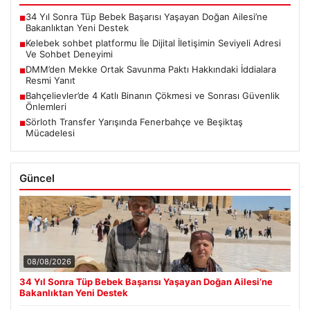
34 Yıl Sonra Tüp Bebek Başarısı Yaşayan Doğan Ailesi’ne
■
Bakanlıktan Yeni Destek
Kelebek sohbet platformu İle Dijital İletişimin Seviyeli Adresi
■
Ve Sohbet Deneyimi
DMM’den Mekke Ortak Savunma Paktı Hakkındaki İddialara
■
Resmi Yanıt
Bahçelievler’de 4 Katlı Binanın Çökmesi ve Sonrası Güvenlik
■
Önlemleri
Sörloth Transfer Yarışında Fenerbahçe ve Beşiktaş
■
Mücadelesi
Güncel
08/08/2026
34 Yıl Sonra Tüp Bebek Başarısı Yaşayan Doğan Ailesi’ne
Bakanlıktan Yeni Destek