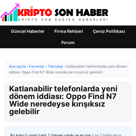
Güncel Haberler
Firma Rehberi
Çerez Politikası
Forum
Ana sayfa
›
Forumlar
›
Teknoloji
›
Katlanabilir telefonlarda yeni dönem
iddiası: Oppo Find N7 Wide neredeyse kırışıksız gelebilir
Katlanabilir telefonlarda yeni
dönem iddiası: Oppo Find N7
Wide neredeyse kırışıksız
gelebilir
Bu konu 0 yanıt içerir, 1 izleyen vardır ve en son
1 ay 2 hafta önce