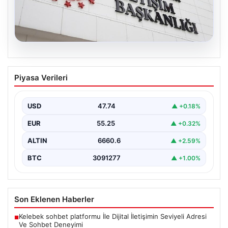
07.08.2026
DMM’den Mekke Ortak Savunma Paktı
Piyasa Verileri
Hakkındaki İddialara Resmi Yanıt
Dezenformasyonla Mücadele Merkezi (DMM), Türkiye,
Suudi Arabistan ve Pakistan arasında imzalandığı
USD
47.74
▲ +0.18%
belirtilen Mekke Ortak…
EUR
55.25
▲ +0.32%
ALTIN
6660.6
▲ +2.59%
BTC
3091277
▲ +1.00%
Son Eklenen Haberler
Kelebek sohbet platformu İle Dijital İletişimin Seviyeli Adresi
■
Ve Sohbet Deneyimi