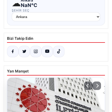
☁
Ankara
NaN°C
ŞEHIR SEÇ
Bizi Takip Edin
Yan Manşet