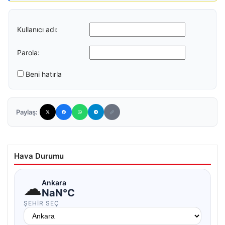
Kullanıcı adı:
Parola:
Beni hatırla
Paylaş:
Hava Durumu
☁
Ankara
NaN°C
ŞEHIR SEÇ