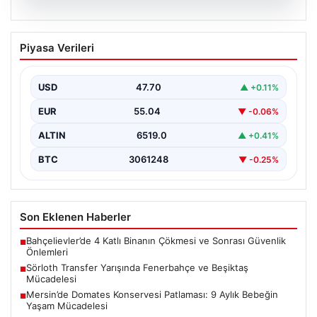
05.08.2026
Sörloth Transfer Yarışında Fenerbahçe
Piyasa Verileri
ve Beşiktaş Mücadelesi
Türkiye'de transfer dönemi yoğun bir rekabet ortamına
sahne olurken, Süper Lig’in iki büyük devi,…
USD
47.70
▲ +0.11%
EUR
55.04
▼ -0.06%
ALTIN
6519.0
▲ +0.41%
BTC
3061248
▼ -0.25%
Son Eklenen Haberler
Bahçelievler’de 4 Katlı Binanın Çökmesi ve Sonrası Güvenlik
■
Önlemleri
Sörloth Transfer Yarışında Fenerbahçe ve Beşiktaş
■
Mücadelesi
Mersin’de Domates Konservesi Patlaması: 9 Aylık Bebeğin
■
Yaşam Mücadelesi