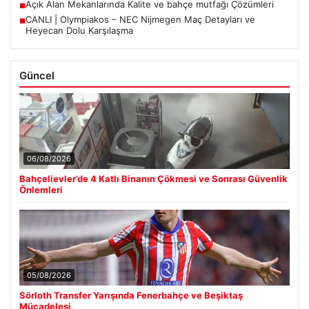
Açık Alan Mekanlarında Kalite ve bahçe mutfağı Çözümleri
■
CANLI | Olympiakos – NEC Nijmegen Maç Detayları ve
■
Heyecan Dolu Karşılaşma
Güncel
06/08/2026
Bahçelievler’de 4 Katlı Binanın Çökmesi ve Sonrası Güvenlik
Önlemleri
05/08/2026
Sörloth Transfer Yarışında Fenerbahçe ve Beşiktaş
Mücadelesi