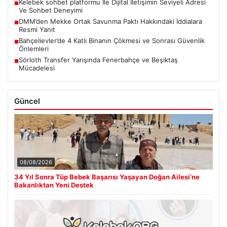
Kelebek sohbet platformu İle Dijital İletişimin Seviyeli Adresi
■
Ve Sohbet Deneyimi
DMM’den Mekke Ortak Savunma Paktı Hakkındaki İddialara
■
Resmi Yanıt
Bahçelievler’de 4 Katlı Binanın Çökmesi ve Sonrası Güvenlik
■
Önlemleri
Sörloth Transfer Yarışında Fenerbahçe ve Beşiktaş
■
Mücadelesi
Güncel
08/08/2026
34 Yıl Sonra Tüp Bebek Başarısı Yaşayan Doğan Ailesi’ne
Bakanlıktan Yeni Destek