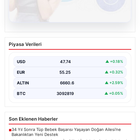
08.08.2026
Kelebek sohbet platformu İle Dijital
Piyasa Verileri
İletişimin Seviyeli Adresi Ve Sohbet
Deneyimi
USD
47.74
▲ +0.18%
Dijital ortamında insanların seviyeli bir şekilde iletişim
kurması ciddi bir değer barındırmaktadır. Halen pek…
EUR
55.25
▲ +0.32%
ALTIN
6660.6
▲ +2.59%
BTC
3092819
▲ +0.05%
Son Eklenen Haberler
34 Yıl Sonra Tüp Bebek Başarısı Yaşayan Doğan Ailesi’ne
■
Bakanlıktan Yeni Destek