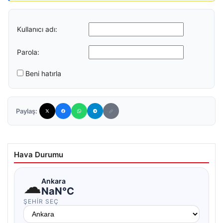
Kullanıcı adı:
Parola:
Beni hatırla
Paylaş:
Hava Durumu
☁
Ankara
NaN°C
ŞEHIR SEÇ