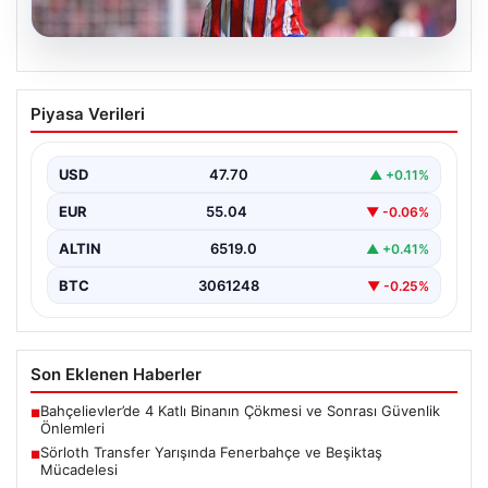
05.08.2026
Sörloth Transfer Yarışında Fenerbahçe
Piyasa Verileri
ve Beşiktaş Mücadelesi
Türkiye'de transfer dönemi yoğun bir rekabet ortamına
sahne olurken, Süper Lig’in iki büyük devi,…
USD
47.70
▲ +0.11%
EUR
55.04
▼ -0.06%
ALTIN
6519.0
▲ +0.41%
BTC
3061248
▼ -0.25%
Son Eklenen Haberler
Bahçelievler’de 4 Katlı Binanın Çökmesi ve Sonrası Güvenlik
■
Önlemleri
Sörloth Transfer Yarışında Fenerbahçe ve Beşiktaş
■
Mücadelesi