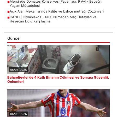
Mersin’de Domates Konservesi Patlaması: 9 Aylık Bebeğin
■
Yaşam Mücadelesi
Açık Alan Mekanlarında Kalite ve bahçe mutfağı Çözümleri
■
CANLI | Olympiakos – NEC Nijmegen Maç Detayları ve
■
Heyecan Dolu Karşılaşma
Güncel
06/08/2026
Bahçelievler’de 4 Katlı Binanın Çökmesi ve Sonrası Güvenlik
Önlemleri
05/08/2026