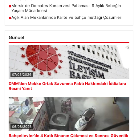
Mersin’de Domates Konservesi Patlaması: 9 Aylık Bebeğin
■
Yaşam Mücadelesi
Açık Alan Mekanlarında Kalite ve bahçe mutfağı Çözümleri
■
Güncel
07/08/2026
DMM’den Mekke Ortak Savunma Paktı Hakkındaki İddialara
Resmi Yanıt
06/08/2026
Bahçelievler’de 4 Katlı Binanın Çökmesi ve Sonrası Güvenlik