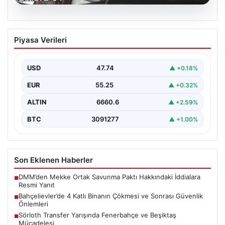
06.08.2026
Bahçelievler’de 4 Katlı Binanın Çökmesi
Piyasa Verileri
ve Sonrası Güvenlik Önlemleri
Bahçelievler ilçesinde, gece saatlerinde yaşanan olay,
bölge sakinleri ve yetkilileri korkutan anlara sahne oldu.
USD
47.74
▲ +0.18%
…
EUR
55.25
▲ +0.32%
ALTIN
6660.6
▲ +2.59%
BTC
3091277
▲ +1.00%
Son Eklenen Haberler
DMM’den Mekke Ortak Savunma Paktı Hakkındaki İddialara
■
Resmi Yanıt
Bahçelievler’de 4 Katlı Binanın Çökmesi ve Sonrası Güvenlik
■
Önlemleri
Sörloth Transfer Yarışında Fenerbahçe ve Beşiktaş
■
Mücadelesi