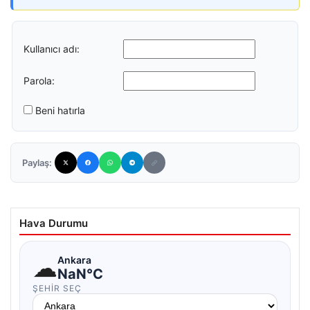
Kullanıcı adı:
Parola:
Beni hatırla
Paylaş:
Hava Durumu
☁
Ankara
NaN°C
ŞEHIR SEÇ