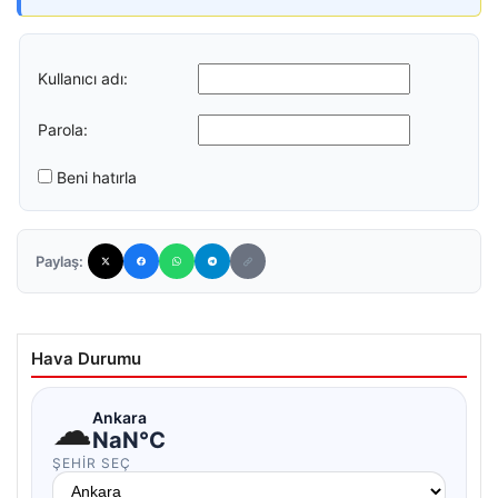
Kullanıcı adı:
Parola:
Beni hatırla
Paylaş:
Hava Durumu
☁
Ankara
NaN°C
ŞEHIR SEÇ