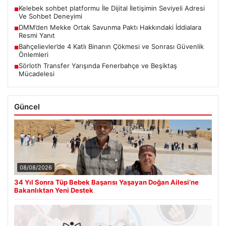
Kelebek sohbet platformu İle Dijital İletişimin Seviyeli Adresi
■
Ve Sohbet Deneyimi
DMM’den Mekke Ortak Savunma Paktı Hakkındaki İddialara
■
Resmi Yanıt
Bahçelievler’de 4 Katlı Binanın Çökmesi ve Sonrası Güvenlik
■
Önlemleri
Sörloth Transfer Yarışında Fenerbahçe ve Beşiktaş
■
Mücadelesi
Güncel
08/08/2026
34 Yıl Sonra Tüp Bebek Başarısı Yaşayan Doğan Ailesi’ne
Bakanlıktan Yeni Destek