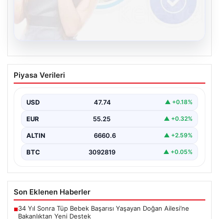
08.08.2026
Kelebek sohbet platformu İle Dijital
Piyasa Verileri
İletişimin Seviyeli Adresi Ve Sohbet
Deneyimi
USD
47.74
▲ +0.18%
Dijital ortamında insanların seviyeli bir şekilde iletişim
kurması ciddi bir değer barındırmaktadır. Halen pek…
EUR
55.25
▲ +0.32%
ALTIN
6660.6
▲ +2.59%
BTC
3092819
▲ +0.05%
Son Eklenen Haberler
34 Yıl Sonra Tüp Bebek Başarısı Yaşayan Doğan Ailesi’ne
■
Bakanlıktan Yeni Destek