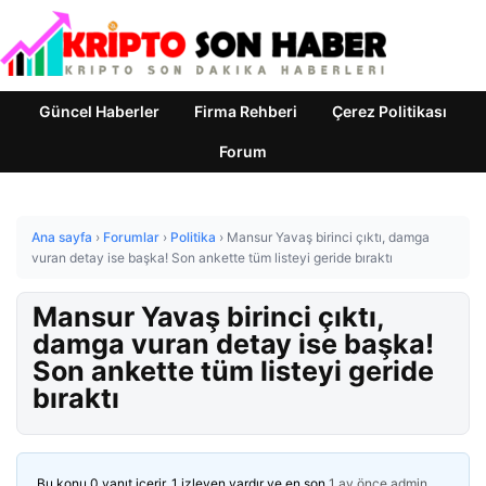
Güncel Haberler
Firma Rehberi
Çerez Politikası
Forum
Ana sayfa
›
Forumlar
›
Politika
›
Mansur Yavaş birinci çıktı, damga
vuran detay ise başka! Son ankette tüm listeyi geride bıraktı
Mansur Yavaş birinci çıktı,
damga vuran detay ise başka!
Son ankette tüm listeyi geride
bıraktı
Bu konu 0 yanıt içerir, 1 izleyen vardır ve en son
1 ay önce
admin