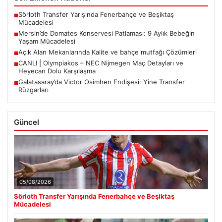
Sörloth Transfer Yarışında Fenerbahçe ve Beşiktaş
■
Mücadelesi
Mersin’de Domates Konservesi Patlaması: 9 Aylık Bebeğin
■
Yaşam Mücadelesi
Açık Alan Mekanlarında Kalite ve bahçe mutfağı Çözümleri
■
CANLI | Olympiakos – NEC Nijmegen Maç Detayları ve
■
Heyecan Dolu Karşılaşma
Galatasaray’da Victor Osimhen Endişesi: Yine Transfer
■
Rüzgarları
Güncel
05/08/2026
Sörloth Transfer Yarışında Fenerbahçe ve Beşiktaş
Mücadelesi