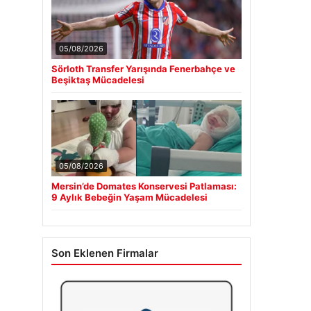
05/08/2026
Sörloth Transfer Yarışında Fenerbahçe ve
Beşiktaş Mücadelesi
05/08/2026
Mersin’de Domates Konservesi Patlaması:
9 Aylık Bebeğin Yaşam Mücadelesi
Son Eklenen Firmalar