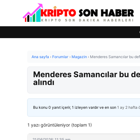
Ana sayfa
›
Forumlar
›
Magazin
›
Menderes Samancılar bu defa
Menderes Samancılar bu def
alındı
Bu konu 0 yanıt içerir, 1 izleyen vardır ve en son
1 ay 2 hafta
1 yazı görüntüleniyor (toplam 1)
21/06/2026: 11:35 am