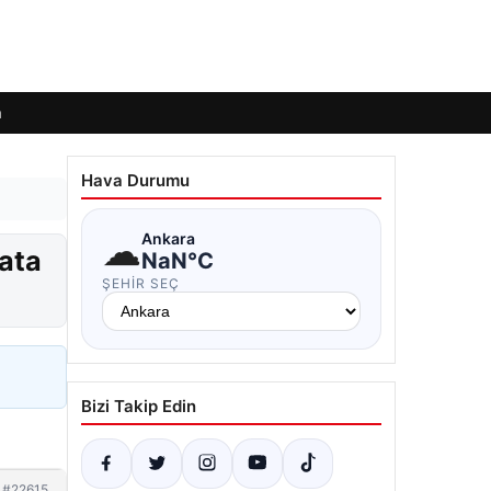
m
Hava Durumu
☁
Ankara
ata
NaN°C
ŞEHIR SEÇ
Bizi Takip Edin
#22615