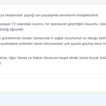
a hesabından yaptığı son paylaşımla sevenlerini endişelendirdi.
aylaşan 72 yaşındaki oyuncu, bir operasyon geçirdiğini duyurdu. Ust
ındığı öğrenildi.
gözetiminde tutulan Samancılar’ın sağlık durumunun iyi olduğu belirti
 duyulmasının ardından sanat dünyasından çok sayıda geçmiş olsun m
aktar, Uğur Güneş ve Volkan Severcan başta olmak üzere birçok ünlü 
i.