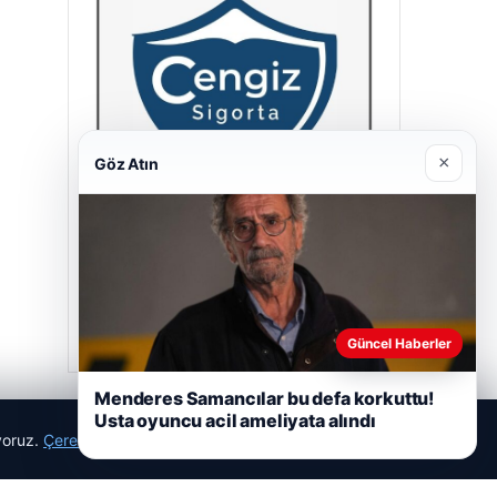
×
Göz Atın
Cengiz Sigorta
23/06/2026
Güncel Haberler
Menderes Samancılar bu defa korkuttu!
Usta oyuncu acil ameliyata alındı
ıyoruz.
Çerez Politikamız
Reddet
Kabul Et