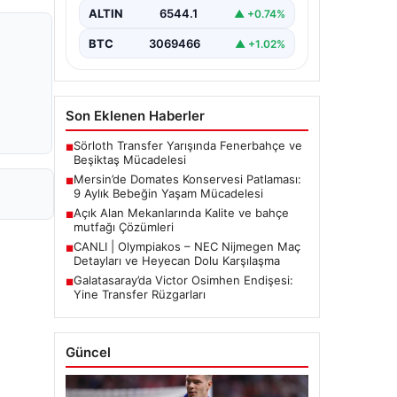
etkiledi. 19 Eylül 2023 tarihinde…
ALTIN
6544.1
▲ +0.74%
BTC
3069466
▲ +1.02%
Son Eklenen Haberler
Sörloth Transfer Yarışında Fenerbahçe ve
■
Beşiktaş Mücadelesi
Mersin’de Domates Konservesi Patlaması:
■
9 Aylık Bebeğin Yaşam Mücadelesi
Açık Alan Mekanlarında Kalite ve bahçe
■
mutfağı Çözümleri
CANLI | Olympiakos – NEC Nijmegen Maç
■
Detayları ve Heyecan Dolu Karşılaşma
Galatasaray’da Victor Osimhen Endişesi:
■
Yine Transfer Rüzgarları
Güncel