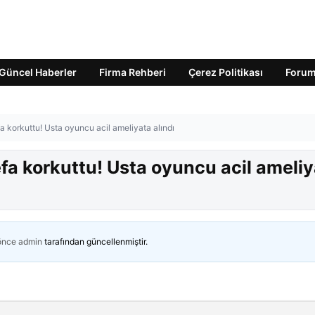
Güncel Haberler
Firma Rehberi
Çerez Politikası
Foru
 korkuttu! Usta oyuncu acil ameliyata alındı
a korkuttu! Usta oyuncu acil ameliy
 önce
admin
tarafından güncellenmiştir.