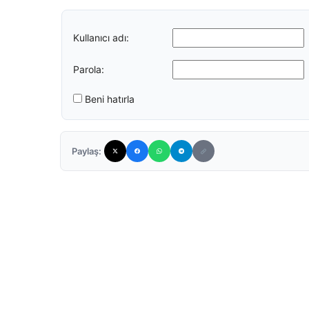
Kullanıcı adı:
Parola:
Beni hatırla
Paylaş: