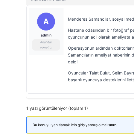
Menderes Samancılar, sosyal medy
A
Hastane odasından bir fotoğraf p
admin
oyuncunun acil olarak ameliyata al
Anahtar
yönetici
Operasyonun ardından doktorların 
Samancılar’ın ameliyat haberinin
geldi.
Oyuncular Talat Bulut, Selim Bayr
başarılı oyuncuya desteklerini ilett
1 yazı görüntüleniyor (toplam 1)
Bu konuyu yanıtlamak için giriş yapmış olmalısınız.