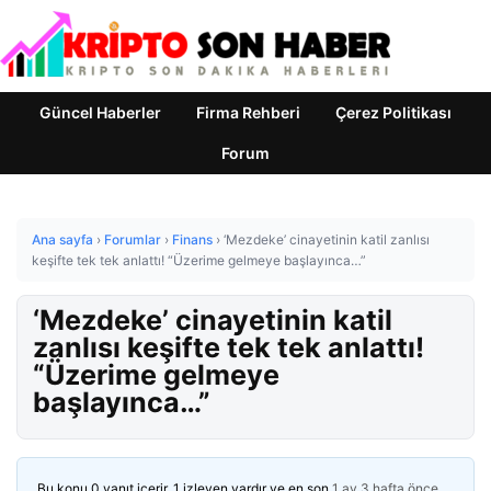
Güncel Haberler
Firma Rehberi
Çerez Politikası
Forum
Ana sayfa
›
Forumlar
›
Finans
›
‘Mezdeke’ cinayetinin katil zanlısı
keşifte tek tek anlattı! “Üzerime gelmeye başlayınca…”
‘Mezdeke’ cinayetinin katil
zanlısı keşifte tek tek anlattı!
“Üzerime gelmeye
başlayınca…”
Bu konu 0 yanıt içerir, 1 izleyen vardır ve en son
1 ay 3 hafta önce