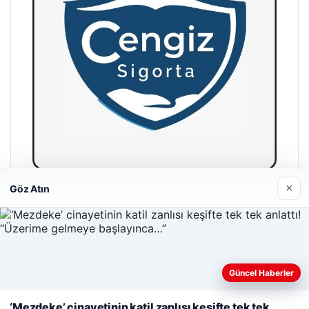
×
Göz Atın
Hastaş Beton
26/05/2026
Web sitemizi nasıl kullandığınızı daha iyi anlayabilmek,
Güncel Haberler
deneyiminizi kişiselleştirmek ve geliştirmek amacıyla çerezler
kullanıyoruz.
Çerez Politikamız
‘Mezdeke’ cinayetinin katil zanlısı keşifte tek tek