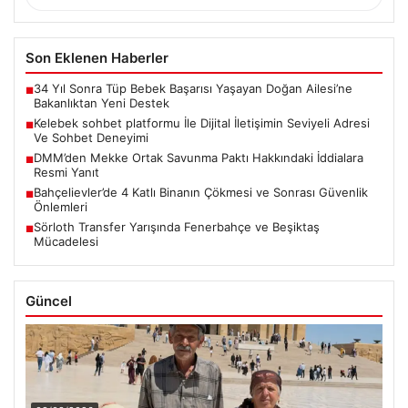
Son Eklenen Haberler
34 Yıl Sonra Tüp Bebek Başarısı Yaşayan Doğan Ailesi’ne
■
Bakanlıktan Yeni Destek
Kelebek sohbet platformu İle Dijital İletişimin Seviyeli Adresi
■
Ve Sohbet Deneyimi
DMM’den Mekke Ortak Savunma Paktı Hakkındaki İddialara
■
Resmi Yanıt
Bahçelievler’de 4 Katlı Binanın Çökmesi ve Sonrası Güvenlik
■
Önlemleri
Sörloth Transfer Yarışında Fenerbahçe ve Beşiktaş
■
Mücadelesi
Güncel