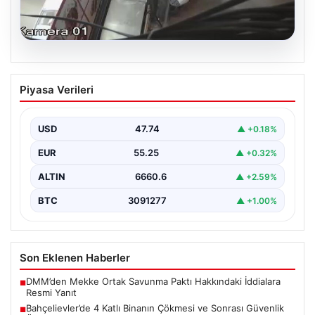
06.08.2026
Bahçelievler’de 4 Katlı Binanın Çökmesi
Piyasa Verileri
ve Sonrası Güvenlik Önlemleri
Bahçelievler ilçesinde, gece saatlerinde yaşanan olay,
bölge sakinleri ve yetkilileri korkutan anlara sahne oldu.
USD
47.74
▲ +0.18%
…
EUR
55.25
▲ +0.32%
ALTIN
6660.6
▲ +2.59%
BTC
3091277
▲ +1.00%
Son Eklenen Haberler
DMM’den Mekke Ortak Savunma Paktı Hakkındaki İddialara
■
Resmi Yanıt
Bahçelievler’de 4 Katlı Binanın Çökmesi ve Sonrası Güvenlik
■