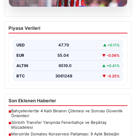
05.08.2026
Sörloth Transfer Yarışında Fenerbahçe
Piyasa Verileri
ve Beşiktaş Mücadelesi
Türkiye'de transfer dönemi yoğun bir rekabet ortamına
sahne olurken, Süper Lig’in iki büyük devi,…
USD
47.70
▲ +0.11%
EUR
55.04
▼ -0.06%
ALTIN
6519.0
▲ +0.41%
BTC
3061248
▼ -0.25%
Son Eklenen Haberler
Bahçelievler’de 4 Katlı Binanın Çökmesi ve Sonrası Güvenlik
■
Önlemleri
Sörloth Transfer Yarışında Fenerbahçe ve Beşiktaş
■
Mücadelesi
Mersin’de Domates Konservesi Patlaması: 9 Aylık Bebeğin
■