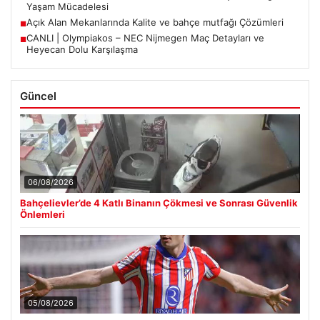
Yaşam Mücadelesi
Açık Alan Mekanlarında Kalite ve bahçe mutfağı Çözümleri
■
CANLI | Olympiakos – NEC Nijmegen Maç Detayları ve
■
Heyecan Dolu Karşılaşma
Güncel
06/08/2026
Bahçelievler’de 4 Katlı Binanın Çökmesi ve Sonrası Güvenlik
Önlemleri
05/08/2026