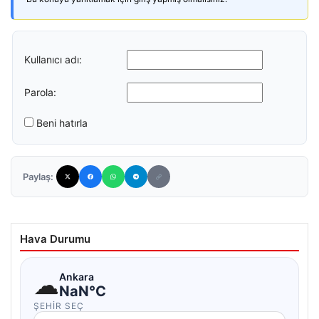
Kullanıcı adı:
Parola:
Beni hatırla
Paylaş:
Hava Durumu
☁
Ankara
NaN°C
ŞEHIR SEÇ