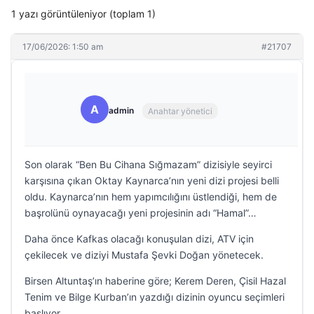
1 yazı görüntüleniyor (toplam 1)
17/06/2026: 1:50 am
#21707
A
admin
Anahtar yönetici
Son olarak “Ben Bu Cihana Sığmazam” dizisiyle seyirci
karşısına çıkan Oktay Kaynarca’nın yeni dizi projesi belli
oldu. Kaynarca’nın hem yapımcılığını üstlendiği, hem de
başrolünü oynayacağı yeni projesinin adı “Hamal”…
Daha önce Kafkas olacağı konuşulan dizi, ATV için
çekilecek ve diziyi Mustafa Şevki Doğan yönetecek.
Birsen Altuntaş’ın haberine göre; Kerem Deren, Çisil Hazal
Tenim ve Bilge Kurban’ın yazdığı dizinin oyuncu seçimleri
başlıyor.