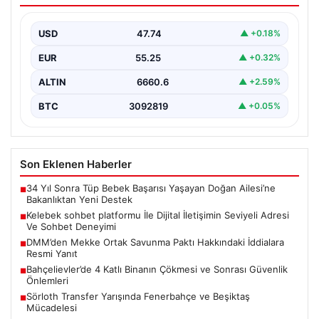
Deneyimi
USD
47.74
▲ +0.18%
Dijital ortamında insanların seviyeli bir şekilde iletişim
kurması ciddi bir değer barındırmaktadır. Halen pek…
EUR
55.25
▲ +0.32%
ALTIN
6660.6
▲ +2.59%
BTC
3092819
▲ +0.05%
Son Eklenen Haberler
34 Yıl Sonra Tüp Bebek Başarısı Yaşayan Doğan Ailesi’ne
■
Bakanlıktan Yeni Destek
Kelebek sohbet platformu İle Dijital İletişimin Seviyeli Adresi
■
Ve Sohbet Deneyimi
DMM’den Mekke Ortak Savunma Paktı Hakkındaki İddialara
■
Resmi Yanıt
Bahçelievler’de 4 Katlı Binanın Çökmesi ve Sonrası Güvenlik
■
Önlemleri
Sörloth Transfer Yarışında Fenerbahçe ve Beşiktaş
■
Mücadelesi