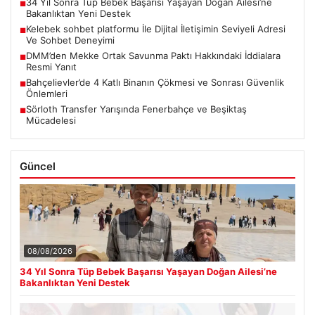
34 Yıl Sonra Tüp Bebek Başarısı Yaşayan Doğan Ailesi’ne
■
Bakanlıktan Yeni Destek
Kelebek sohbet platformu İle Dijital İletişimin Seviyeli Adresi
■
Ve Sohbet Deneyimi
DMM’den Mekke Ortak Savunma Paktı Hakkındaki İddialara
■
Resmi Yanıt
Bahçelievler’de 4 Katlı Binanın Çökmesi ve Sonrası Güvenlik
■
Önlemleri
Sörloth Transfer Yarışında Fenerbahçe ve Beşiktaş
■
Mücadelesi
Güncel
08/08/2026
34 Yıl Sonra Tüp Bebek Başarısı Yaşayan Doğan Ailesi’ne
Bakanlıktan Yeni Destek