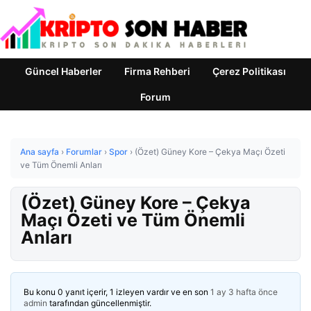
Güncel Haberler
Firma Rehberi
Çerez Politikası
Forum
Ana sayfa
›
Forumlar
›
Spor
›
(Özet) Güney Kore – Çekya Maçı Özeti
ve Tüm Önemli Anları
(Özet) Güney Kore – Çekya
Maçı Özeti ve Tüm Önemli
Anları
Bu konu 0 yanıt içerir, 1 izleyen vardır ve en son
1 ay 3 hafta önce
admin
tarafından güncellenmiştir.