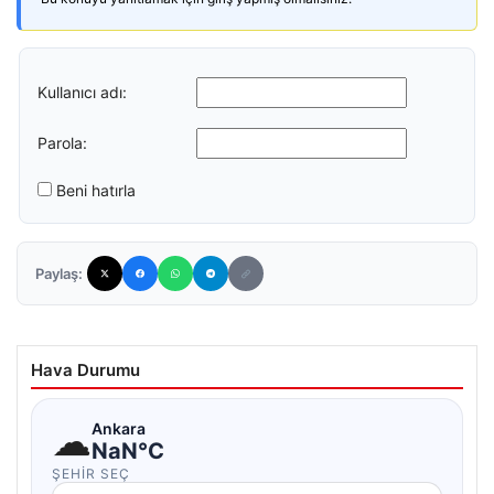
Kullanıcı adı:
Parola:
Beni hatırla
Paylaş:
Hava Durumu
☁
Ankara
NaN°C
ŞEHIR SEÇ