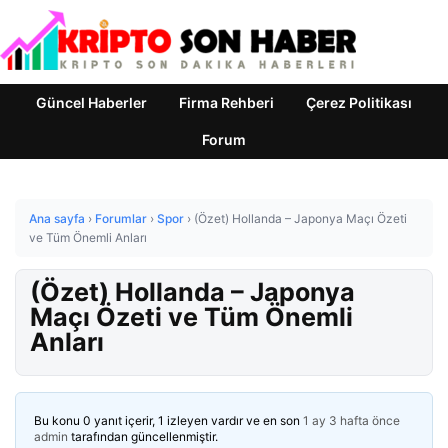
Güncel Haberler
Firma Rehberi
Çerez Politikası
Forum
Ana sayfa
›
Forumlar
›
Spor
›
(Özet) Hollanda – Japonya Maçı Özeti
ve Tüm Önemli Anları
(Özet) Hollanda – Japonya
Maçı Özeti ve Tüm Önemli
Anları
Bu konu 0 yanıt içerir, 1 izleyen vardır ve en son
1 ay 3 hafta önce
admin
tarafından güncellenmiştir.