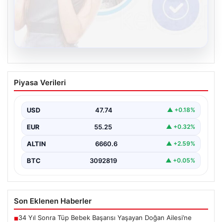
08.08.2026
Kelebek sohbet platformu İle Dijital
Piyasa Verileri
İletişimin Seviyeli Adresi Ve Sohbet
Deneyimi
USD
47.74
▲ +0.18%
Dijital ortamında insanların seviyeli bir şekilde iletişim
kurması ciddi bir değer barındırmaktadır. Halen pek…
EUR
55.25
▲ +0.32%
ALTIN
6660.6
▲ +2.59%
BTC
3092819
▲ +0.05%
Son Eklenen Haberler
34 Yıl Sonra Tüp Bebek Başarısı Yaşayan Doğan Ailesi’ne
■