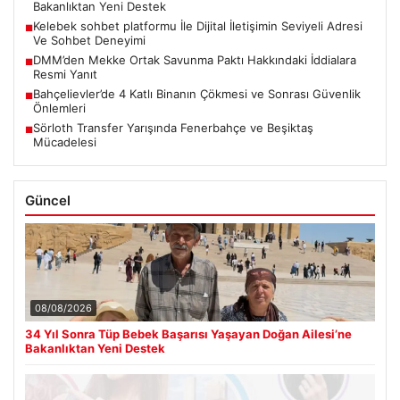
Bakanlıktan Yeni Destek
Kelebek sohbet platformu İle Dijital İletişimin Seviyeli Adresi
■
Ve Sohbet Deneyimi
DMM’den Mekke Ortak Savunma Paktı Hakkındaki İddialara
■
Resmi Yanıt
Bahçelievler’de 4 Katlı Binanın Çökmesi ve Sonrası Güvenlik
■
Önlemleri
Sörloth Transfer Yarışında Fenerbahçe ve Beşiktaş
■
Mücadelesi
Güncel
08/08/2026
34 Yıl Sonra Tüp Bebek Başarısı Yaşayan Doğan Ailesi’ne
Bakanlıktan Yeni Destek