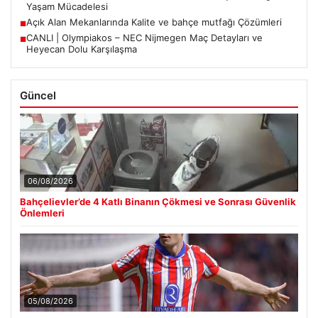
Yaşam Mücadelesi
Açık Alan Mekanlarında Kalite ve bahçe mutfağı Çözümleri
■
CANLI | Olympiakos – NEC Nijmegen Maç Detayları ve
■
Heyecan Dolu Karşılaşma
Güncel
06/08/2026
Bahçelievler’de 4 Katlı Binanın Çökmesi ve Sonrası Güvenlik
Önlemleri
05/08/2026