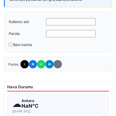
Kullanıcı adı:
Parola:
Beni hatırla
Paylaş:
Hava Durumu
☁
Ankara
NaN°C
ŞEHIR SEÇ