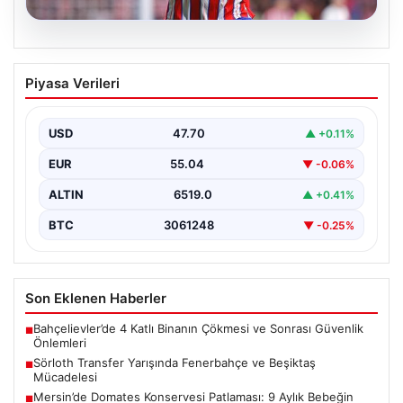
05.08.2026
Sörloth Transfer Yarışında Fenerbahçe
Piyasa Verileri
ve Beşiktaş Mücadelesi
Türkiye'de transfer dönemi yoğun bir rekabet ortamına
sahne olurken, Süper Lig’in iki büyük devi,…
USD
47.70
▲ +0.11%
EUR
55.04
▼ -0.06%
ALTIN
6519.0
▲ +0.41%
BTC
3061248
▼ -0.25%
Son Eklenen Haberler
Bahçelievler’de 4 Katlı Binanın Çökmesi ve Sonrası Güvenlik
■
Önlemleri
Sörloth Transfer Yarışında Fenerbahçe ve Beşiktaş
■
Mücadelesi
Mersin’de Domates Konservesi Patlaması: 9 Aylık Bebeğin
■