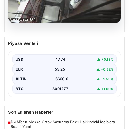
06.08.2026
Bahçelievler’de 4 Katlı Binanın Çökmesi
Piyasa Verileri
ve Sonrası Güvenlik Önlemleri
Bahçelievler ilçesinde, gece saatlerinde yaşanan olay,
bölge sakinleri ve yetkilileri korkutan anlara sahne oldu.
USD
47.74
▲ +0.18%
…
EUR
55.25
▲ +0.32%
ALTIN
6660.6
▲ +2.59%
BTC
3091277
▲ +1.00%
Son Eklenen Haberler
DMM’den Mekke Ortak Savunma Paktı Hakkındaki İddialara
■
Resmi Yanıt